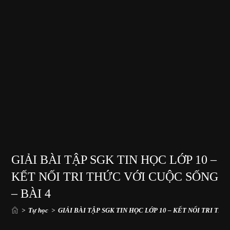
GIẢI BÀI TẬP SGK TIN HỌC LỚP 10 –
KẾT NỐI TRI THỨC VỚI CUỘC SỐNG
– BÀI 4
>
Tự học
>
GIẢI BÀI TẬP SGK TIN HỌC LỚP 10 – KẾT NỐI TRI THỨ