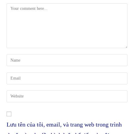
Comment
Enter
your
name
Enter
or
your
username
email
Enter
to
address
your
comment
to
website
comment
URL
Lưu tên của tôi, email, và trang web trong trình
(optional)