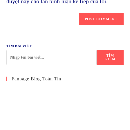
duyệt này cho lần bình luận kế tiếp của tôi.
TÌM BÀI VIẾT
TÌM
KIẾM
Fanpage Blog Toán Tin