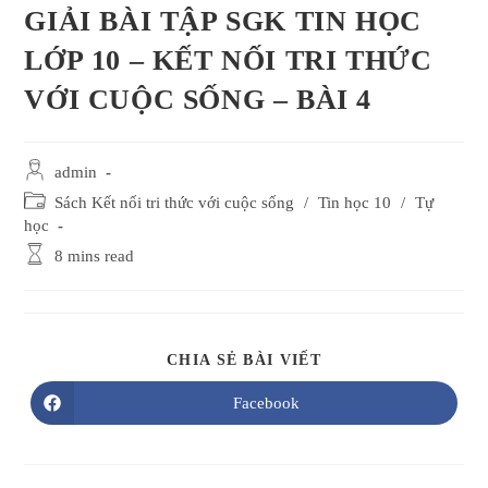
GIẢI BÀI TẬP SGK TIN HỌC
LỚP 10 – KẾT NỐI TRI THỨC
VỚI CUỘC SỐNG – BÀI 4
Post
admin
author:
Post
Sách Kết nối tri thức với cuộc sống
/
Tin học 10
/
Tự
category:
học
Reading
8 mins read
time:
SHARE
CHIA SẺ BÀI VIẾT
THIS
CONTENT
Facebook
Opens
in
a
new
window