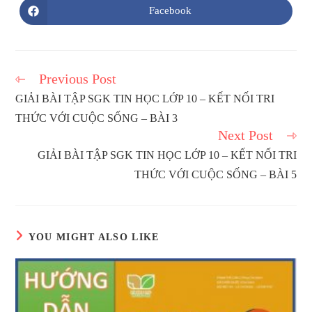
CONTENT
Facebook
Opens
in
a
new
window
Previous Post
Read
more
GIẢI BÀI TẬP SGK TIN HỌC LỚP 10 – KẾT NỐI TRI
articles
THỨC VỚI CUỘC SỐNG – BÀI 3
Next Post
GIẢI BÀI TẬP SGK TIN HỌC LỚP 10 – KẾT NỐI TRI
THỨC VỚI CUỘC SỐNG – BÀI 5
YOU MIGHT ALSO LIKE