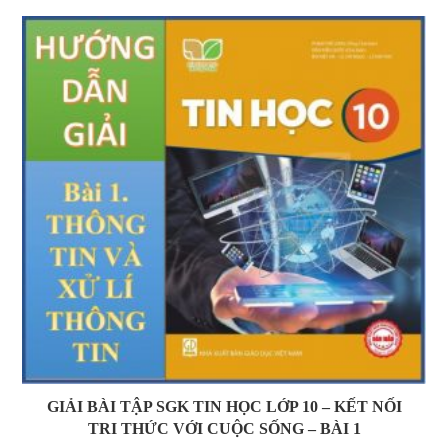
GIẢI BÀI TẬP SGK TIN HỌC LỚP 10 – KẾT NỐI
TRI THỨC VỚI CUỘC SỐNG – BÀI 1