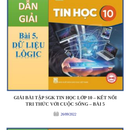
GIẢI BÀI TẬP SGK TIN HỌC LỚP 10 – KẾT NỐI
TRI THỨC VỚI CUỘC SỐNG – BÀI 5
26/09/2022