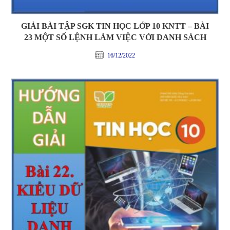
GIẢI BÀI TẬP SGK TIN HỌC LỚP 10 KNTT – BÀI
23 MỘT SỐ LỆNH LÀM VIỆC VỚI DANH SÁCH
16/12/2022