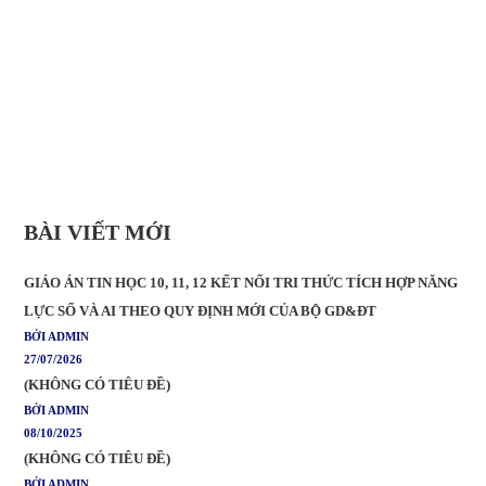
BÀI VIẾT MỚI
GIÁO ÁN TIN HỌC 10, 11, 12 KẾT NỐI TRI THỨC TÍCH HỢP NĂNG
LỰC SỐ VÀ AI THEO QUY ĐỊNH MỚI CỦA BỘ GD&ĐT
BỞI ADMIN
27/07/2026
(KHÔNG CÓ TIÊU ĐỀ)
BỞI ADMIN
08/10/2025
(KHÔNG CÓ TIÊU ĐỀ)
BỞI ADMIN