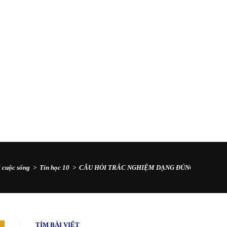
i cuộc sống
>
Tin học 10
>
CÂU HỎI TRẮC NGHIỆM DẠNG ĐÚNG/ SAI TIN H
TÌM BÀI VIẾT