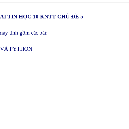
window
I TIN HỌC 10 KNTT CHỦ ĐỀ 5
 máy tính gồm các bài:
O VÀ PYTHON