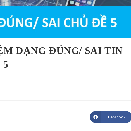
ỆM DẠNG ĐÚNG/ SAI TIN
 5
Facebook
Opens
in
a
new