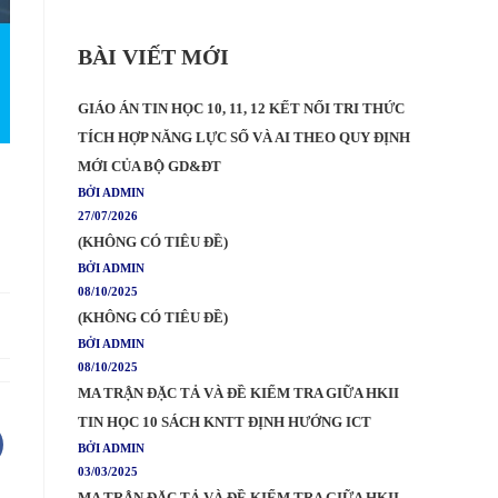
BÀI VIẾT MỚI
GIÁO ÁN TIN HỌC 10, 11, 12 KẾT NỐI TRI THỨC
TÍCH HỢP NĂNG LỰC SỐ VÀ AI THEO QUY ĐỊNH
MỚI CỦA BỘ GD&ĐT
BỞI ADMIN
27/07/2026
(KHÔNG CÓ TIÊU ĐỀ)
BỞI ADMIN
08/10/2025
(KHÔNG CÓ TIÊU ĐỀ)
BỞI ADMIN
08/10/2025
MA TRẬN ĐẶC TẢ VÀ ĐỀ KIỂM TRA GIỮA HKII
TIN HỌC 10 SÁCH KNTT ĐỊNH HƯỚNG ICT
BỞI ADMIN
03/03/2025
MA TRẬN ĐẶC TẢ VÀ ĐỀ KIỂM TRA GIỮA HKII