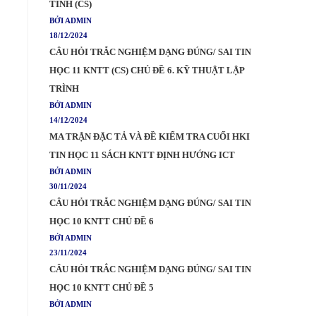
TÍNH (CS)
BỞI ADMIN
18/12/2024
CÂU HỎI TRẮC NGHIỆM DẠNG ĐÚNG/ SAI TIN
HỌC 11 KNTT (CS) CHỦ ĐỀ 6. KỸ THUẬT LẬP
TRÌNH
BỞI ADMIN
14/12/2024
MA TRẬN ĐẶC TẢ VÀ ĐỀ KIỂM TRA CUỐI HKI
TIN HỌC 11 SÁCH KNTT ĐỊNH HƯỚNG ICT
BỞI ADMIN
30/11/2024
CÂU HỎI TRẮC NGHIỆM DẠNG ĐÚNG/ SAI TIN
HỌC 10 KNTT CHỦ ĐỀ 6
BỞI ADMIN
23/11/2024
CÂU HỎI TRẮC NGHIỆM DẠNG ĐÚNG/ SAI TIN
HỌC 10 KNTT CHỦ ĐỀ 5
BỞI ADMIN