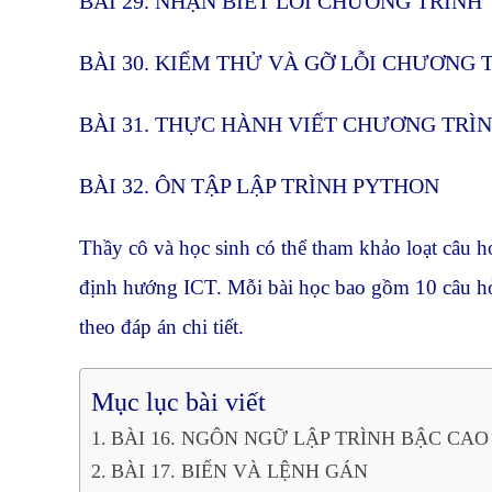
BÀI 29. NHẬN BIẾT LỖI CHƯƠNG TRÌNH
BÀI 30. KIỂM THỬ VÀ GỠ LỖI CHƯƠNG 
BÀI 31. THỰC HÀNH VIẾT CHƯƠNG TRÌ
BÀI 32. ÔN TẬP LẬP TRÌNH PYTHON
Thầy cô và học sinh có thể tham khảo loạt câu 
định hướng ICT. Mỗi bài học bao gồm 10 câu hỏ
theo đáp án chi tiết.
Mục lục bài viết
BÀI 16. NGÔN NGỮ LẬP TRÌNH BẬC CA
BÀI 17. BIẾN VÀ LỆNH GÁN