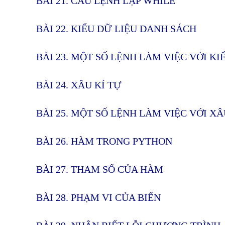
BÀI 21. CÂU LỆNH LẶP WHILE
BÀI 22. KIỂU DỮ LIỆU DANH SÁCH
BÀI 23. MỘT SỐ LỆNH LÀM VIỆC VỚI K
BÀI 24. XÂU KÍ TỰ
BÀI 25. MỘT SỐ LỆNH LÀM VIỆC VỚI XÂ
BÀI 26. HÀM TRONG PYTHON
BÀI 27. THAM SỐ CỦA HÀM
BÀI 28. PHẠM VI CỦA BIẾN