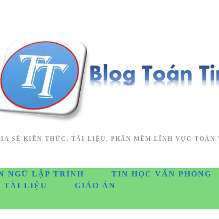
IA SẺ KIẾN THỨC, TÀI LIỆU, PHẦN MỀM LĨNH VỰC TOÁN 
N NGỮ LẬP TRÌNH
TIN HỌC VĂN PHÒNG
TÀI LIỆU
GIÁO ÁN