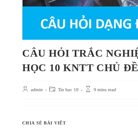
CÂU HỎI TRẮC NGHI
HỌC 10 KNTT CHỦ ĐỀ
Post
Post
Reading
admin
Tin học 10
9 mins read
author:
category:
time:
SHARE
CHIA SẺ BÀI VIẾT
THIS