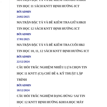
TIN HỌC 11 SÁCH KNTT ĐỊNH HƯỚNG ICT
BỞI ADMIN
24/02/2025
MA TRẬN ĐẶC TẢ VÀ ĐỀ KIỂM TRA GIỮA HKII
TIN HỌC 12 SÁCH KNTT ĐỊNH HƯỚNG ICT
BỞI ADMIN
17/01/2025
MA TRẬN ĐẶC TẢ VÀ ĐỀ KIỂM TRA CUỐI HKI
TIN HỌC 10, 11, 12 SÁCH KNTT ĐỊNH HƯỚNG ICT
BỞI ADMIN
22/12/2024
CÂU HỎI TRẮC NGHIỆM NHIỀU LỰA CHỌN TIN
HỌC 11 KNTT (CS) CHỦ ĐỀ 6. KỸ THUẬT LẬP
TRÌNH
BỞI ADMIN
18/12/2024
CÂU HỎI TRẮC NGHIỆM DẠNG ĐÚNG/ SAI TIN
HỌC 12 KNTT ĐỊNH HƯỚNG KHOA HỌC MÁY