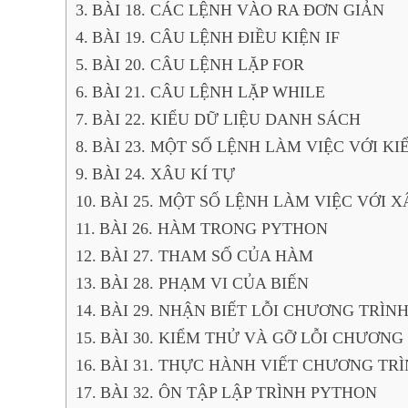
BÀI 18. CÁC LỆNH VÀO RA ĐƠN GIẢN
BÀI 19. CÂU LỆNH ĐIỀU KIỆN IF
BÀI 20. CÂU LỆNH LẶP FOR
BÀI 21. CÂU LỆNH LẶP WHILE
BÀI 22. KIỂU DỮ LIỆU DANH SÁCH
BÀI 23. MỘT SỐ LỆNH LÀM VIỆC VỚI K
BÀI 24. XÂU KÍ TỰ
BÀI 25. MỘT SỐ LỆNH LÀM VIỆC VỚI X
BÀI 26. HÀM TRONG PYTHON
BÀI 27. THAM SỐ CỦA HÀM
BÀI 28. PHẠM VI CỦA BIẾN
BÀI 29. NHẬN BIẾT LỖI CHƯƠNG TRÌN
BÀI 30. KIỂM THỬ VÀ GỠ LỖI CHƯƠNG
BÀI 31. THỰC HÀNH VIẾT CHƯƠNG TR
BÀI 32. ÔN TẬP LẬP TRÌNH PYTHON