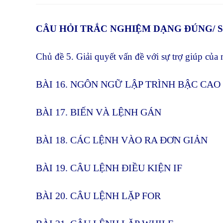
CONTENT
CÂU HỎI TRẮC NGHIỆM DẠNG ĐÚNG/ SA
Chủ đề 5. Giải quyết vấn đề với sự trợ giúp của
BÀI 16. NGÔN NGỮ LẬP TRÌNH BẬC CA
BÀI 17. BIẾN VÀ LỆNH GÁN
BÀI 18. CÁC LỆNH VÀO RA ĐƠN GIẢN
BÀI 19. CÂU LỆNH ĐIỀU KIỆN IF
BÀI 20. CÂU LỆNH LẶP FOR