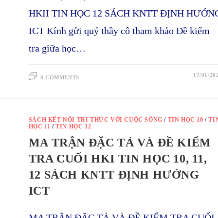
HKII TIN HỌC 12 SÁCH KNTT ĐỊNH HƯỚN
ICT Kính gửi quý thầy cô tham khảo Đề kiểm
tra giữa học…
17/01/20
0 COMMENTS
SÁCH KẾT NỐI TRI THỨC VỚI CUỘC SỐNG
/
TIN HỌC 10
/
TI
HỌC 11
/
TIN HỌC 12
MA TRẬN ĐẶC TẢ VÀ ĐỀ KIỂM
TRA CUỐI HKI TIN HỌC 10, 11,
12 SÁCH KNTT ĐỊNH HƯỚNG
ICT
MA TRẬN ĐẶC TẢ VÀ ĐỀ KIỂM TRA CUỐI