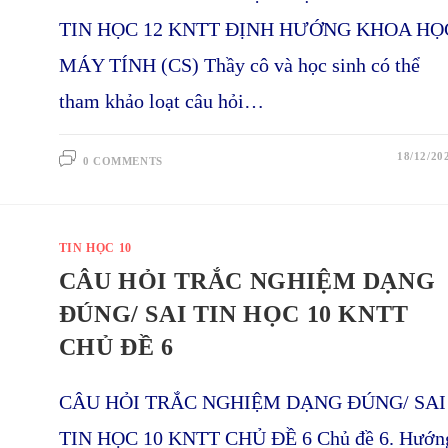
TIN HỌC 12 KNTT ĐỊNH HƯỚNG KHOA HỌ
MÁY TÍNH (CS) Thầy cô và học sinh có thể
tham khảo loạt câu hỏi…
18/12/20
0 COMMENTS
TIN HỌC 10
CÂU HỎI TRẮC NGHIỆM DẠNG
ĐÚNG/ SAI TIN HỌC 10 KNTT
CHỦ ĐỀ 6
CÂU HỎI TRẮC NGHIỆM DẠNG ĐÚNG/ SAI
TIN HỌC 10 KNTT CHỦ ĐỀ 6 Chủ đề 6. Hướn