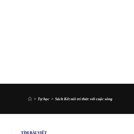
>
Tự học
>
Sách Kết nối tri thức với cuộc sống
TÌM BÀI VIẾT