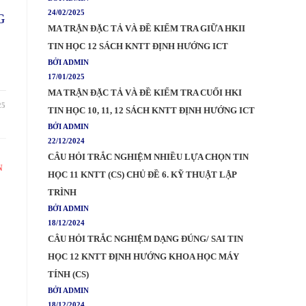
24/02/2025
G
MA TRẬN ĐẶC TẢ VÀ ĐỀ KIỂM TRA GIỮA HKII
TIN HỌC 12 SÁCH KNTT ĐỊNH HƯỚNG ICT
BỞI ADMIN
17/01/2025
MA TRẬN ĐẶC TẢ VÀ ĐỀ KIỂM TRA CUỐI HKI
25
TIN HỌC 10, 11, 12 SÁCH KNTT ĐỊNH HƯỚNG ICT
BỞI ADMIN
22/12/2024
CÂU HỎI TRẮC NGHIỆM NHIỀU LỰA CHỌN TIN
N
HỌC 11 KNTT (CS) CHỦ ĐỀ 6. KỸ THUẬT LẬP
TRÌNH
BỞI ADMIN
18/12/2024
CÂU HỎI TRẮC NGHIỆM DẠNG ĐÚNG/ SAI TIN
HỌC 12 KNTT ĐỊNH HƯỚNG KHOA HỌC MÁY
TÍNH (CS)
BỞI ADMIN
18/12/2024