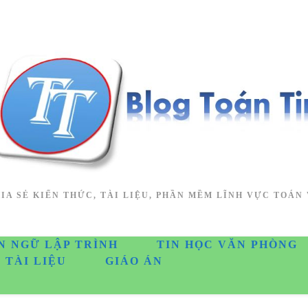
IA SẺ KIẾN THỨC, TÀI LIỆU, PHẦN MỀM LĨNH VỰC TOÁN 
N NGỮ LẬP TRÌNH
TIN HỌC VĂN PHÒNG
TÀI LIỆU
GIÁO ÁN