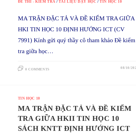
ĐỀ THI - KIỂM TRA
/
TÀI LIỆU DẠY HỌC
/
TIN HỌC 10
MA TRẬN ĐẶC TẢ VÀ ĐỀ KIỂM TRA GIỮA
HKI TIN HỌC 10 ĐỊNH HƯỚNG ICT (CV
7991) Kính gửi quý thầy cô tham khảo Đề kiểm
tra giữa học…
08/10/20
0 COMMENTS
TIN HỌC 10
MA TRẬN ĐẶC TẢ VÀ ĐỀ KIỂM
TRA GIỮA HKII TIN HỌC 10
SÁCH KNTT ĐỊNH HƯỚNG ICT