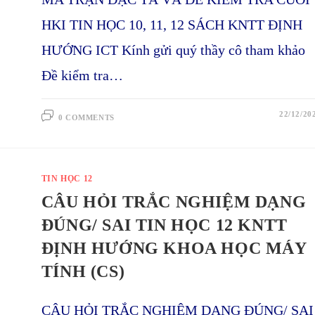
HKI TIN HỌC 10, 11, 12 SÁCH KNTT ĐỊNH
HƯỚNG ICT Kính gửi quý thầy cô tham khảo
Đề kiểm tra…
22/12/20
0 COMMENTS
TIN HỌC 12
CÂU HỎI TRẮC NGHIỆM DẠNG
ĐÚNG/ SAI TIN HỌC 12 KNTT
ĐỊNH HƯỚNG KHOA HỌC MÁY
TÍNH (CS)
CÂU HỎI TRẮC NGHIỆM DẠNG ĐÚNG/ SAI