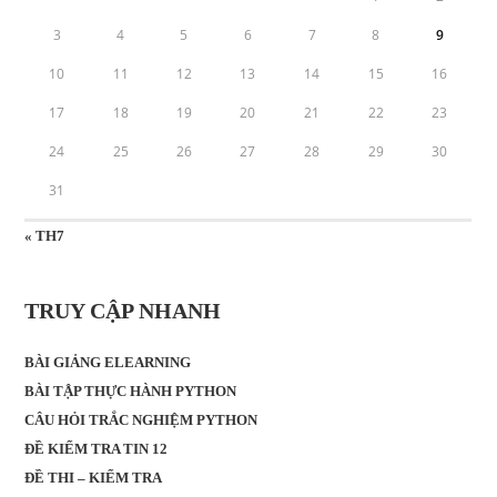
3
4
5
6
7
8
9
10
11
12
13
14
15
16
17
18
19
20
21
22
23
24
25
26
27
28
29
30
31
« TH7
TRUY CẬP NHANH
BÀI GIẢNG ELEARNING
BÀI TẬP THỰC HÀNH PYTHON
CÂU HỎI TRẮC NGHIỆM PYTHON
ĐỀ KIỂM TRA TIN 12
ĐỀ THI – KIỂM TRA