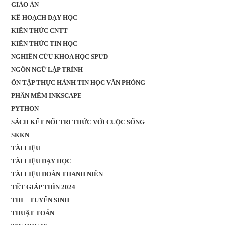
GIÁO ÁN
KẾ HOẠCH DẠY HỌC
KIẾN THỨC CNTT
KIẾN THỨC TIN HỌC
NGHIÊN CỨU KHOA HỌC SPƯD
NGÔN NGỮ LẬP TRÌNH
ÔN TẬP THỰC HÀNH TIN HỌC VĂN PHÒNG
PHẦN MỀM INKSCAPE
PYTHON
SÁCH KẾT NỐI TRI THỨC VỚI CUỘC SỐNG
SKKN
TÀI LIỆU
TÀI LIỆU DẠY HỌC
TÀI LIỆU ĐOÀN THANH NIÊN
TẾT GIÁP THÌN 2024
THI – TUYỂN SINH
THUẬT TOÁN