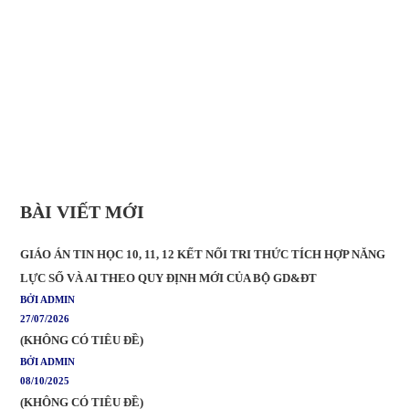
BÀI VIẾT MỚI
GIÁO ÁN TIN HỌC 10, 11, 12 KẾT NỐI TRI THỨC TÍCH HỢP NĂNG
LỰC SỐ VÀ AI THEO QUY ĐỊNH MỚI CỦA BỘ GD&ĐT
BỞI ADMIN
27/07/2026
(KHÔNG CÓ TIÊU ĐỀ)
BỞI ADMIN
08/10/2025
(KHÔNG CÓ TIÊU ĐỀ)