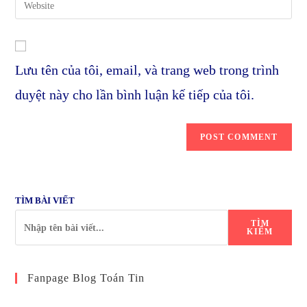
to
address
your
comment
to
website
comment
URL
Lưu tên của tôi, email, và trang web trong trình
(optional)
duyệt này cho lần bình luận kế tiếp của tôi.
TÌM BÀI VIẾT
TÌM
KIẾM
Fanpage Blog Toán Tin