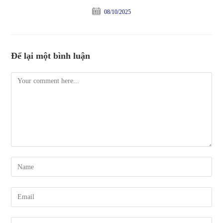
08/10/2025
Để lại một bình luận
Comment
Enter
your
name
Enter
or
your
username
email
Enter