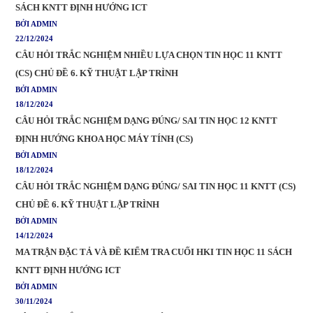
SÁCH KNTT ĐỊNH HƯỚNG ICT
BỞI ADMIN
22/12/2024
CÂU HỎI TRẮC NGHIỆM NHIỀU LỰA CHỌN TIN HỌC 11 KNTT
(CS) CHỦ ĐỀ 6. KỸ THUẬT LẬP TRÌNH
BỞI ADMIN
18/12/2024
CÂU HỎI TRẮC NGHIỆM DẠNG ĐÚNG/ SAI TIN HỌC 12 KNTT
ĐỊNH HƯỚNG KHOA HỌC MÁY TÍNH (CS)
BỞI ADMIN
18/12/2024
CÂU HỎI TRẮC NGHIỆM DẠNG ĐÚNG/ SAI TIN HỌC 11 KNTT (CS)
CHỦ ĐỀ 6. KỸ THUẬT LẬP TRÌNH
BỞI ADMIN
14/12/2024
MA TRẬN ĐẶC TẢ VÀ ĐỀ KIỂM TRA CUỐI HKI TIN HỌC 11 SÁCH
KNTT ĐỊNH HƯỚNG ICT
BỞI ADMIN
30/11/2024