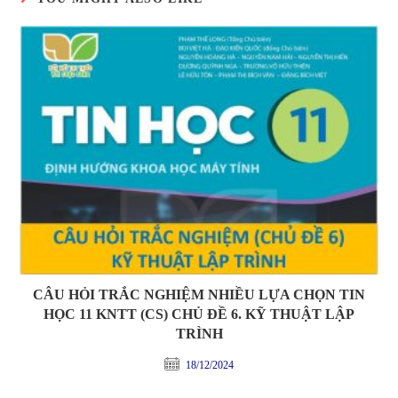
CÂU HỎI TRẮC NGHIỆM NHIỀU LỰA CHỌN TIN
HỌC 11 KNTT (CS) CHỦ ĐỀ 6. KỸ THUẬT LẬP
TRÌNH
18/12/2024