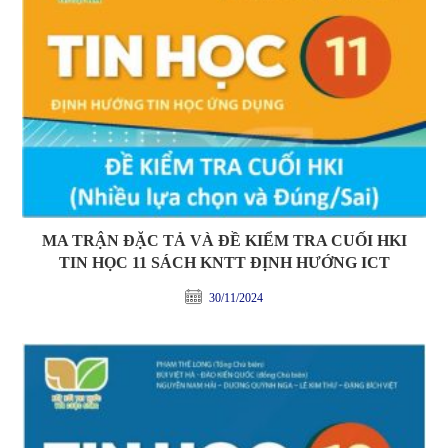
MA TRẬN ĐẶC TẢ VÀ ĐỀ KIỂM TRA CUỐI HKI
TIN HỌC 11 SÁCH KNTT ĐỊNH HƯỚNG ICT
30/11/2024