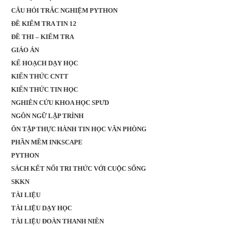
CÂU HỎI TRẮC NGHIỆM PYTHON
ĐỀ KIỂM TRA TIN 12
ĐỀ THI – KIỂM TRA
GIÁO ÁN
KẾ HOẠCH DẠY HỌC
KIẾN THỨC CNTT
KIẾN THỨC TIN HỌC
NGHIÊN CỨU KHOA HỌC SPƯD
NGÔN NGỮ LẬP TRÌNH
ÔN TẬP THỰC HÀNH TIN HỌC VĂN PHÒNG
PHẦN MỀM INKSCAPE
PYTHON
SÁCH KẾT NỐI TRI THỨC VỚI CUỘC SỐNG
SKKN
TÀI LIỆU
TÀI LIỆU DẠY HỌC
TÀI LIỆU ĐOÀN THANH NIÊN