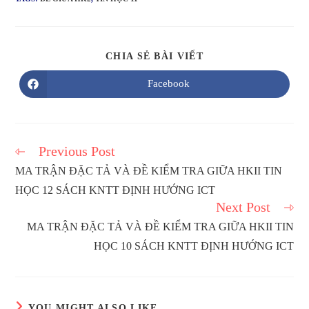
SHARE
CHIA SẺ BÀI VIẾT
THIS
CONTENT
Facebook
Opens
in
a
new
window
Previous Post
Read
more
MA TRẬN ĐẶC TẢ VÀ ĐỀ KIỂM TRA GIỮA HKII TIN
articles
HỌC 12 SÁCH KNTT ĐỊNH HƯỚNG ICT
Next Post
MA TRẬN ĐẶC TẢ VÀ ĐỀ KIỂM TRA GIỮA HKII TIN
HỌC 10 SÁCH KNTT ĐỊNH HƯỚNG ICT
YOU MIGHT ALSO LIKE