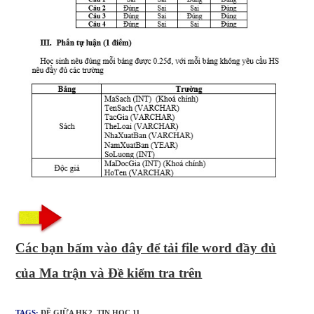
Các bạn bấm vào đây để tải file word đầy đủ
của Ma trận và Đề kiểm tra trên
TAGS:
ĐỀ GIỮA HK2
,
TIN HỌC 11