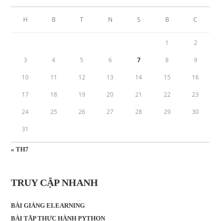
H
B
T
N
S
B
C
1
2
3
4
5
6
7
8
9
10
11
12
13
14
15
16
17
18
19
20
21
22
23
24
25
26
27
28
29
30
31
« TH7
TRUY CẬP NHANH
BÀI GIẢNG ELEARNING
BÀI TẬP THỰC HÀNH PYTHON