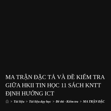
MA TRẬN ĐẶC TẢ VÀ ĐỀ KIỂM TRA
GIỮA HKII TIN HỌC 11 SÁCH KNTT
ĐỊNH HƯỚNG ICT
>
Tài liệu
>
Tài liệu dạy học
>
Đề thi - Kiểm tra
>
MA TRẬN ĐẶC TẢ 