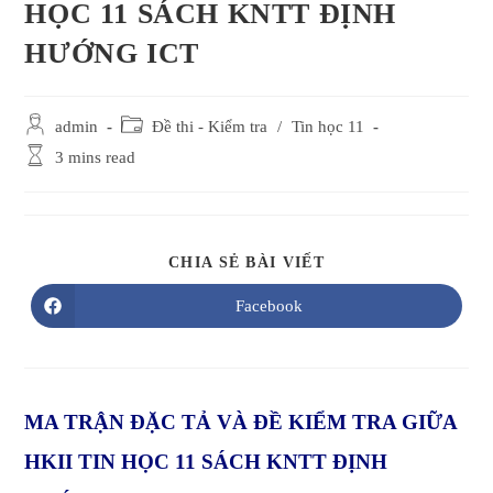
HỌC 11 SÁCH KNTT ĐỊNH
HƯỚNG ICT
Post
Post
admin
Đề thi - Kiểm tra
/
Tin học 11
author:
category:
Reading
3 mins read
time:
SHARE
CHIA SẺ BÀI VIẾT
THIS
CONTENT
Facebook
Opens
in
a
new
window
MA TRẬN ĐẶC TẢ VÀ ĐỀ KIỂM TRA GIỮA
HKII TIN HỌC 11 SÁCH KNTT ĐỊNH