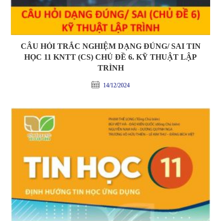
CÂU HỎI TRẮC NGHIỆM DẠNG ĐÚNG/ SAI TIN
HỌC 11 KNTT (CS) CHỦ ĐỀ 6. KỸ THUẬT LẬP
TRÌNH
14/12/2024