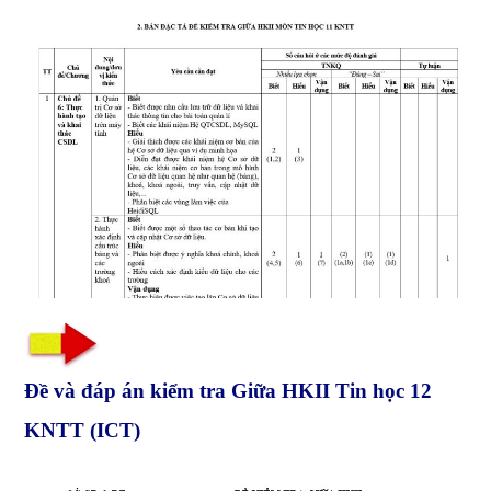
Đề và đáp án kiểm tra Giữa HKII Tin học 12
KNTT (ICT)