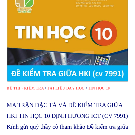
ĐỀ THI - KIỂM TRA
/
TÀI LIỆU DẠY HỌC
/
TIN HỌC 10
MA TRẬN ĐẶC TẢ VÀ ĐỀ KIỂM TRA GIỮA
HKI TIN HỌC 10 ĐỊNH HƯỚNG ICT (CV 7991)
Kính gửi quý thầy cô tham khảo Đề kiểm tra giữa