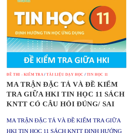
ĐỀ THI - KIỂM TRA
/
TÀI LIỆU DẠY HỌC
/
TIN HỌC 11
MA TRẬN ĐẶC TẢ VÀ ĐỀ KIỂM
TRA GIỮA HKI TIN HỌC 11 SÁCH
KNTT CÓ CÂU HỎI ĐÚNG/ SAI
MA TRẬN ĐẶC TẢ VÀ ĐỀ KIỂM TRA GIỮA
HKI TIN HỌC 11 SÁCH KNTT ĐỊNH HƯỚNG