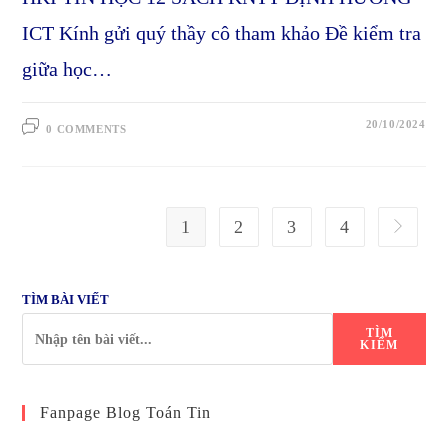
ICT Kính gửi quý thầy cô tham khảo Đề kiểm tra
giữa học…
20/10/2024
0 COMMENTS
1
2
3
4
Go to the
TÌM BÀI VIẾT
TÌM
KIẾM
Fanpage Blog Toán Tin