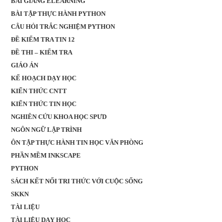
BÀI GIẢNG ELEARNING
BÀI TẬP THỰC HÀNH PYTHON
CÂU HỎI TRẮC NGHIỆM PYTHON
ĐỀ KIỂM TRA TIN 12
ĐỀ THI – KIỂM TRA
GIÁO ÁN
KẾ HOẠCH DẠY HỌC
KIẾN THỨC CNTT
KIẾN THỨC TIN HỌC
NGHIÊN CỨU KHOA HỌC SPƯD
NGÔN NGỮ LẬP TRÌNH
ÔN TẬP THỰC HÀNH TIN HỌC VĂN PHÒNG
PHẦN MỀM INKSCAPE
PYTHON
SÁCH KẾT NỐI TRI THỨC VỚI CUỘC SỐNG
SKKN
TÀI LIỆU
TÀI LIỆU DẠY HỌC