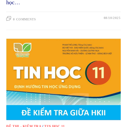
học…
08/10/2025
0 COMMENTS
ĐỀ THI - KIỂM TRA
/
TIN HỌC 11