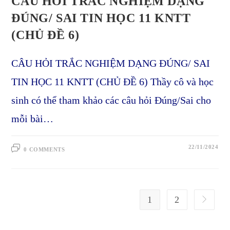
CÂU HỎI TRẮC NGHIỆM DẠNG
ĐÚNG/ SAI TIN HỌC 11 KNTT
(CHỦ ĐỀ 6)
CÂU HỎI TRẮC NGHIỆM DẠNG ĐÚNG/ SAI
TIN HỌC 11 KNTT (CHỦ ĐỀ 6) Thầy cô và học
sinh có thể tham khảo các câu hỏi Đúng/Sai cho
mỗi bài…
22/11/2024
0 COMMENTS
1
2
Go to the