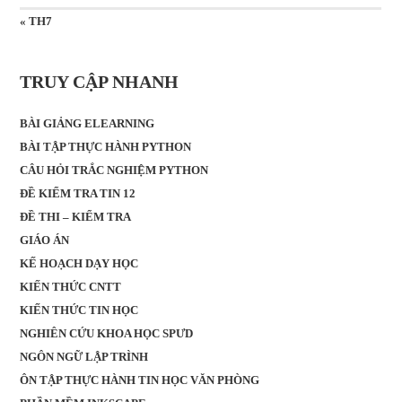
« TH7
TRUY CẬP NHANH
BÀI GIẢNG ELEARNING
BÀI TẬP THỰC HÀNH PYTHON
CÂU HỎI TRẮC NGHIỆM PYTHON
ĐỀ KIỂM TRA TIN 12
ĐỀ THI – KIỂM TRA
GIÁO ÁN
KẾ HOẠCH DẠY HỌC
KIẾN THỨC CNTT
KIẾN THỨC TIN HỌC
NGHIÊN CỨU KHOA HỌC SPƯD
NGÔN NGỮ LẬP TRÌNH
ÔN TẬP THỰC HÀNH TIN HỌC VĂN PHÒNG