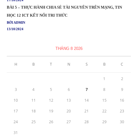
17/10/2024
BÀI 5 – THỰC HÀNH CHIA SẺ TÀI NGUYÊN TRÊN MẠNG, TIN
HỌC 12 ICT KẾT NỐI TRI THỨC
BỞI ADMIN
13/10/2024
THÁNG 8 2026
H
B
T
N
S
B
C
1
2
3
4
5
6
7
8
9
10
11
12
13
14
15
16
17
18
19
20
21
22
23
24
25
26
27
28
29
30
31