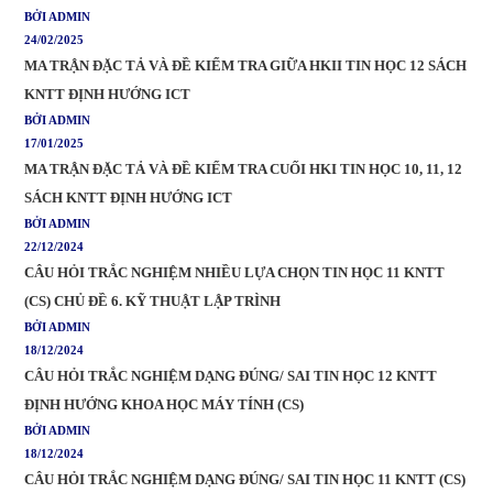
BỞI ADMIN
24/02/2025
MA TRẬN ĐẶC TẢ VÀ ĐỀ KIỂM TRA GIỮA HKII TIN HỌC 12 SÁCH
KNTT ĐỊNH HƯỚNG ICT
BỞI ADMIN
17/01/2025
MA TRẬN ĐẶC TẢ VÀ ĐỀ KIỂM TRA CUỐI HKI TIN HỌC 10, 11, 12
SÁCH KNTT ĐỊNH HƯỚNG ICT
BỞI ADMIN
22/12/2024
CÂU HỎI TRẮC NGHIỆM NHIỀU LỰA CHỌN TIN HỌC 11 KNTT
(CS) CHỦ ĐỀ 6. KỸ THUẬT LẬP TRÌNH
BỞI ADMIN
18/12/2024
CÂU HỎI TRẮC NGHIỆM DẠNG ĐÚNG/ SAI TIN HỌC 12 KNTT
ĐỊNH HƯỚNG KHOA HỌC MÁY TÍNH (CS)
BỞI ADMIN
18/12/2024
CÂU HỎI TRẮC NGHIỆM DẠNG ĐÚNG/ SAI TIN HỌC 11 KNTT (CS)