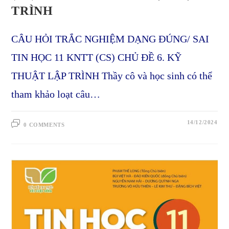
TRÌNH
CÂU HỎI TRẮC NGHIỆM DẠNG ĐÚNG/ SAI
TIN HỌC 11 KNTT (CS) CHỦ ĐỀ 6. KỸ
THUẬT LẬP TRÌNH Thầy cô và học sinh có thể
tham khảo loạt câu…
14/12/2024
0 COMMENTS