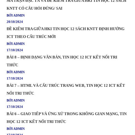
MA TRẬN ĐẶC TẢ VÀ ĐỀ KIỂM TRA GIỮA HKI TIN HỌC 12 SÁCH
KNTT CÓ CÂU HỎI ĐÚNG/ SAI
BỞI ADMIN
20/10/2024
ĐỀ KIỂM TRA GIỮA HKI TIN HỌC 12 SÁCH KNTT ĐỊNH HƯỚNG
ICT THEO CẤU TRÚC MỚI
BỞI ADMIN
17/10/2024
BÀI 8 – ĐỊNH DẠNG VĂN BẢN, TIN HỌC 12 ICT KẾT NỐI TRI
THỨC
BỞI ADMIN
17/10/2024
BÀI 7 – HTML VÀ CẤU TRÚC TRANG WEB, TIN HỌC 12 ICT KẾT
NỐI TRI THỨC
BỞI ADMIN
17/10/2024
BÀI 6 – GIAO TIẾP VÀ ỨNG XỬ TRONG KHÔNG GIAN MẠNG, TIN
HỌC 12 ICT KẾT NỐI TRI THỨC
BỞI ADMIN