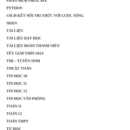
PHẦN MỀM INKSCAPE
PYTHON
SÁCH KẾT NỐI TRI THỨC VỚI CUỘC SỐNG
SKKN
TÀI LIỆU
TÀI LIỆU DẠY HỌC
TÀI LIỆU ĐOÀN THANH NIÊN
TẾT GIÁP THÌN 2024
THI – TUYỂN SINH
THUẬT TOÁN
TIN HỌC 10
TIN HỌC 11
TIN HỌC 12
TIN HỌC VĂN PHÒNG
TOÁN 11
TOÁN 12
TOÁN THPT
TỰ HỌC