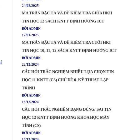
24/02/2025
MA TRẬN ĐẶC TẢ VÀ ĐỀ KIỂM TRA GIỮA HKII
TIN HỌC 12 SÁCH KNTT ĐỊNH HƯỚNG ICT
BỞI ADMIN
17/01/2025
MA TRẬN ĐẶC TẢ VÀ ĐỀ KIỂM TRA CUỐI HKI
TIN HỌC 10, 11, 12 SÁCH KNTT ĐỊNH HƯỚNG ICT
BỞI ADMIN
hi
22/12/2024
CÂU HỎI TRẮC NGHIỆM NHIỀU LỰA CHỌN TIN
HỌC 11 KNTT (CS) CHỦ ĐỀ 6. KỸ THUẬT LẬP
TRÌNH
BỞI ADMIN
18/12/2024
CÂU HỎI TRẮC NGHIỆM DẠNG ĐÚNG/ SAI TIN
HỌC 12 KNTT ĐỊNH HƯỚNG KHOA HỌC MÁY
TÍNH (CS)
BỞI ADMIN
18/12/2024