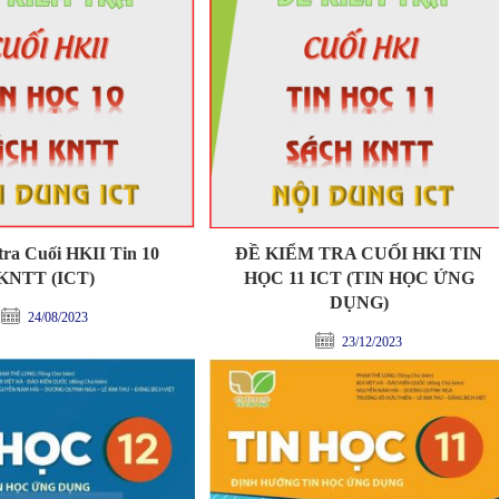
tra Cuối HKII Tin 10
ĐỀ KIỂM TRA CUỐI HKI TIN
KNTT (ICT)
HỌC 11 ICT (TIN HỌC ỨNG
DỤNG)
24/08/2023
23/12/2023