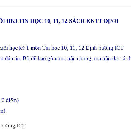
new
window
 HKI TIN HỌC 10, 11, 12 SÁCH KNTT ĐỊNH
 cuối học kỳ 1 môn Tin học 10, 11, 12 Định hướng ICT
kèm đáp án. Bộ đề bao gồm ma trận chung, ma trận đặc tả c
 6 điểm)
ểm)
h hướng ICT