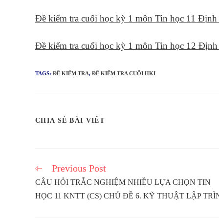
Đề kiểm tra cuối học kỳ 1 môn Tin học 11 Địn
Đề kiểm tra cuối học kỳ 1 môn Tin học 12 Địn
TAGS:
ĐỀ KIỂM TRA
,
ĐỀ KIỂM TRA CUỐI HKI
SHARE
CHIA SẺ BÀI VIẾT
THIS
CONTENT
Previous Post
Read
more
CÂU HỎI TRẮC NGHIỆM NHIỀU LỰA CHỌN TIN
articles
HỌC 11 KNTT (CS) CHỦ ĐỀ 6. KỸ THUẬT LẬP TRÌ