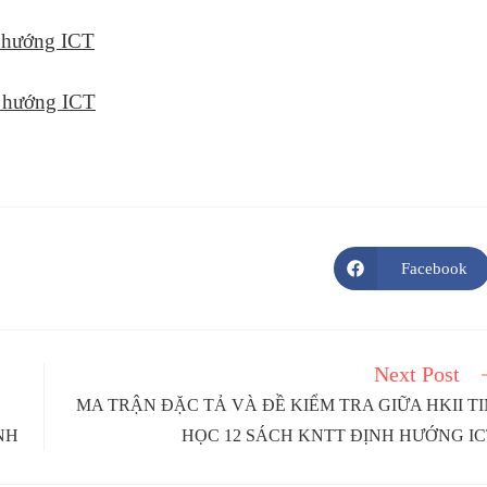
h hướng ICT
h hướng ICT
Facebook
Opens
in
a
new
window
Next Post
MA TRẬN ĐẶC TẢ VÀ ĐỀ KIỂM TRA GIỮA HKII TI
NH
HỌC 12 SÁCH KNTT ĐỊNH HƯỚNG IC