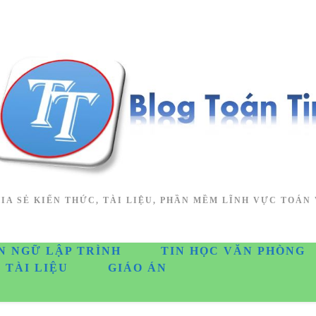
IA SẺ KIẾN THỨC, TÀI LIỆU, PHẦN MỀM LĨNH VỰC TOÁN 
N NGỮ LẬP TRÌNH
TIN HỌC VĂN PHÒNG
TÀI LIỆU
GIÁO ÁN