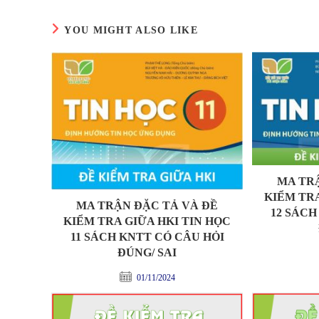
YOU MIGHT ALSO LIKE
MA TR
KIỂM TRA
MA TRẬN ĐẶC TẢ VÀ ĐỀ
12 SÁCH
KIỂM TRA GIỮA HKI TIN HỌC
11 SÁCH KNTT CÓ CÂU HỎI
ĐÚNG/ SAI
01/11/2024