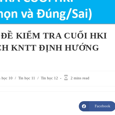
ĐỀ KIỂM TRA CUỐI HKI
SÁCH KNTT ĐỊNH HƯỚNG
Reading
n học 10
/
Tin học 11
/
Tin học 12
2 mins read
time:
Facebook
Opens
in
a