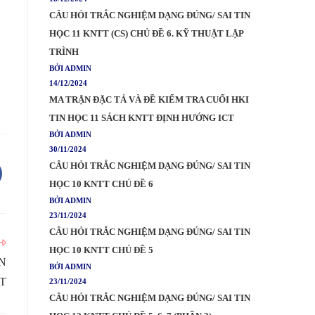
CÂU HỎI TRẮC NGHIỆM DẠNG ĐÚNG/ SAI TIN
HỌC 11 KNTT (CS) CHỦ ĐỀ 6. KỸ THUẬT LẬP
TRÌNH
BỞI ADMIN
14/12/2024
MA TRẬN ĐẶC TẢ VÀ ĐỀ KIỂM TRA CUỐI HKI
TIN HỌC 11 SÁCH KNTT ĐỊNH HƯỚNG ICT
BỞI ADMIN
30/11/2024
CÂU HỎI TRẮC NGHIỆM DẠNG ĐÚNG/ SAI TIN
HỌC 10 KNTT CHỦ ĐỀ 6
BỞI ADMIN
23/11/2024
CÂU HỎI TRẮC NGHIỆM DẠNG ĐÚNG/ SAI TIN
HỌC 10 KNTT CHỦ ĐỀ 5
N
BỞI ADMIN
T
23/11/2024
CÂU HỎI TRẮC NGHIỆM DẠNG ĐÚNG/ SAI TIN