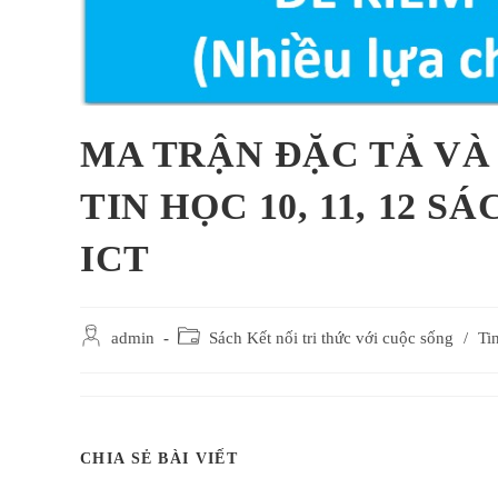
MA TRẬN ĐẶC TẢ VÀ 
TIN HỌC 10, 11, 12 
ICT
Post
Post
admin
Sách Kết nối tri thức với cuộc sống
/
Ti
author:
category:
SHARE
CHIA SẺ BÀI VIẾT