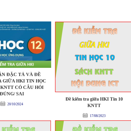
ẬN ĐẶC TẢ VÀ ĐỀ
 GIỮA HKI TIN HỌC
 KNTT CÓ CÂU HỎI
ĐÚNG/ SAI
Đề kiểm tra giữa HKI Tin 10
20/10/2024
KNTT
17/08/2023