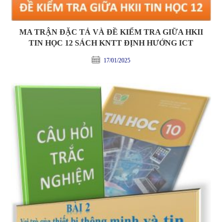
MA TRẬN ĐẶC TẢ VÀ ĐỀ KIỂM TRA GIỮA HKII
TIN HỌC 12 SÁCH KNTT ĐỊNH HƯỚNG ICT
17/01/2025