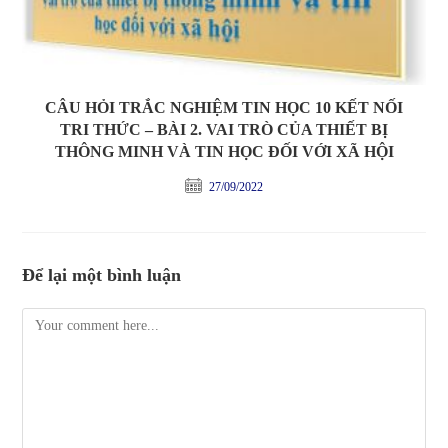
CÂU HỎI TRẮC NGHIỆM TIN HỌC 10 KẾT NỐI
TRI THỨC – BÀI 2. VAI TRÒ CỦA THIẾT BỊ
THÔNG MINH VÀ TIN HỌC ĐỐI VỚI XÃ HỘI
27/09/2022
Để lại một bình luận
Comment