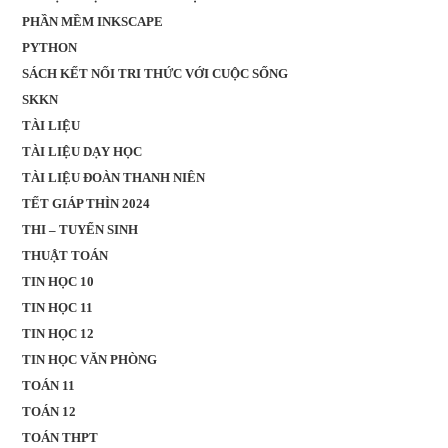
PHẦN MỀM INKSCAPE
PYTHON
SÁCH KẾT NỐI TRI THỨC VỚI CUỘC SỐNG
SKKN
TÀI LIỆU
TÀI LIỆU DẠY HỌC
TÀI LIỆU ĐOÀN THANH NIÊN
TẾT GIÁP THÌN 2024
THI – TUYỂN SINH
THUẬT TOÁN
TIN HỌC 10
TIN HỌC 11
TIN HỌC 12
TIN HỌC VĂN PHÒNG
TOÁN 11
TOÁN 12
TOÁN THPT