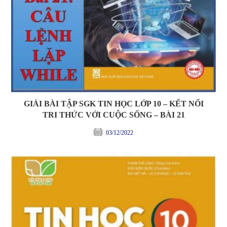
GIẢI BÀI TẬP SGK TIN HỌC LỚP 10 – KẾT NỐI
TRI THỨC VỚI CUỘC SỐNG – BÀI 21
03/12/2022