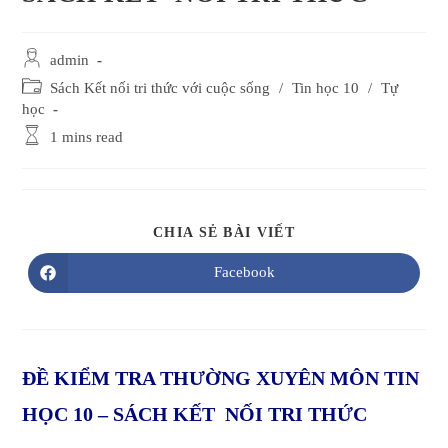
Post
admin
author:
Post
Sách Kết nối tri thức với cuộc sống
/
Tin học 10
/
Tự
category:
học
Reading
1 mins read
time:
SHARE
CHIA SẺ BÀI VIẾT
THIS
CONTENT
Facebook
Opens
in
a
new
window
ĐỀ KIỂM TRA THƯỜNG XUYÊN MÔN TIN
HỌC 10 – SÁCH KẾT NỐI TRI THỨC