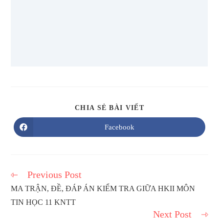
SHARE
CHIA SẺ BÀI VIẾT
THIS
CONTENT
Facebook
Opens
in
a
new
window
Previous Post
Read
more
MA TRẬN, ĐỀ, ĐÁP ÁN KIỂM TRA GIỮA HKII MÔN
articles
TIN HỌC 11 KNTT
Next Post