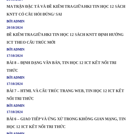
MA TRẬN ĐẶC TẢ VÀ ĐỀ KIỂM TRA GIỮA HKI TIN HỌC 12 SÁCH
KNTT CÓ CÂU HỎI ĐÚNG/ SAI
BỞI ADMIN
20/10/2024
ĐỀ KIỂM TRA GIỮA HKI TIN HỌC 12 SÁCH KNTT ĐỊNH HƯỚNG
ICT THEO CẤU TRÚC MỚI
BỞI ADMIN
17/10/2024
BÀI 8 – ĐỊNH DẠNG VĂN BẢN, TIN HỌC 12 ICT KẾT NỐI TRI
THỨC
BỞI ADMIN
17/10/2024
BÀI 7 – HTML VÀ CẤU TRÚC TRANG WEB, TIN HỌC 12 ICT KẾT
NỐI TRI THỨC
BỞI ADMIN
17/10/2024
BÀI 6 – GIAO TIẾP VÀ ỨNG XỬ TRONG KHÔNG GIAN MẠNG, TIN
HỌC 12 ICT KẾT NỐI TRI THỨC
BỞI ADMIN