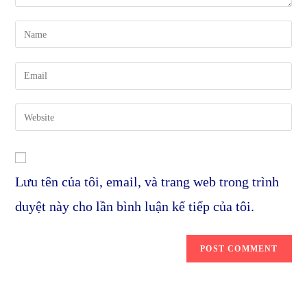
Enter
your
name
Enter
or
your
username
email
Enter
to
address
your
comment
to
website
comment
URL
Lưu tên của tôi, email, và trang web trong trình
(optional)
duyệt này cho lần bình luận kế tiếp của tôi.