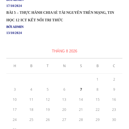
17/10/2024
BÀI 5 – THỰC HÀNH CHIA SẺ TÀI NGUYÊN TRÊN MẠNG, TIN
HỌC 12 ICT KẾT NỐI TRI THỨC
BỞI ADMIN
13/10/2024
THÁNG 8 2026
H
B
T
N
S
B
C
1
2
3
4
5
6
7
8
9
10
11
12
13
14
15
16
17
18
19
20
21
22
23
24
25
26
27
28
29
30