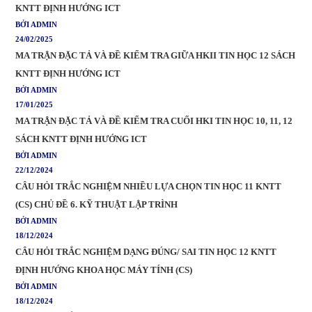
KNTT ĐỊNH HƯỚNG ICT
BỞI ADMIN
24/02/2025
MA TRẬN ĐẶC TẢ VÀ ĐỀ KIỂM TRA GIỮA HKII TIN HỌC 12 SÁCH
KNTT ĐỊNH HƯỚNG ICT
BỞI ADMIN
17/01/2025
MA TRẬN ĐẶC TẢ VÀ ĐỀ KIỂM TRA CUỐI HKI TIN HỌC 10, 11, 12
SÁCH KNTT ĐỊNH HƯỚNG ICT
BỞI ADMIN
22/12/2024
CÂU HỎI TRẮC NGHIỆM NHIỀU LỰA CHỌN TIN HỌC 11 KNTT
(CS) CHỦ ĐỀ 6. KỸ THUẬT LẬP TRÌNH
BỞI ADMIN
18/12/2024
CÂU HỎI TRẮC NGHIỆM DẠNG ĐÚNG/ SAI TIN HỌC 12 KNTT
ĐỊNH HƯỚNG KHOA HỌC MÁY TÍNH (CS)
BỞI ADMIN
18/12/2024