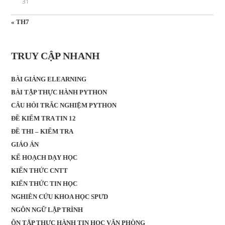
31
« TH7
TRUY CẬP NHANH
BÀI GIẢNG ELEARNING
BÀI TẬP THỰC HÀNH PYTHON
CÂU HỎI TRẮC NGHIỆM PYTHON
ĐỀ KIỂM TRA TIN 12
ĐỀ THI – KIỂM TRA
GIÁO ÁN
KẾ HOẠCH DẠY HỌC
KIẾN THỨC CNTT
KIẾN THỨC TIN HỌC
NGHIÊN CỨU KHOA HỌC SPƯD
NGÔN NGỮ LẬP TRÌNH
ÔN TẬP THỰC HÀNH TIN HỌC VĂN PHÒNG