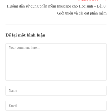
Hướng dẫn sử dụng phần mềm Inkscape cho Học sinh – Bài 0:
Giới thiệu và cài đặt phần mềm
Để lại một bình luận
Comment
Enter
your
name
Enter
or
your