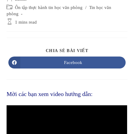
author:
Post
Ôn tập thực hành tin học văn phòng
/
Tin học văn
category:
phòng
Reading
1 mins read
time:
SHARE
CHIA SẺ BÀI VIẾT
THIS
CONTENT
Facebook
Opens
in
a
new
window
Mời các bạn xem video hướng dẫn: