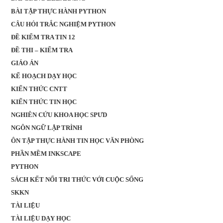
BÀI TẬP THỰC HÀNH PYTHON
CÂU HỎI TRẮC NGHIỆM PYTHON
ĐỀ KIỂM TRA TIN 12
ĐỀ THI – KIỂM TRA
GIÁO ÁN
KẾ HOẠCH DẠY HỌC
KIẾN THỨC CNTT
KIẾN THỨC TIN HỌC
NGHIÊN CỨU KHOA HỌC SPƯD
NGÔN NGỮ LẬP TRÌNH
ÔN TẬP THỰC HÀNH TIN HỌC VĂN PHÒNG
PHẦN MỀM INKSCAPE
PYTHON
SÁCH KẾT NỐI TRI THỨC VỚI CUỘC SỐNG
SKKN
TÀI LIỆU
TÀI LIỆU DẠY HỌC