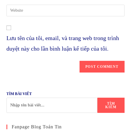
username
email
Enter
to
address
your
comment
to
website
comment
URL
Lưu tên của tôi, email, và trang web trong trình
(optional)
duyệt này cho lần bình luận kế tiếp của tôi.
TÌM BÀI VIẾT
TÌM
KIẾM
Fanpage Blog Toán Tin