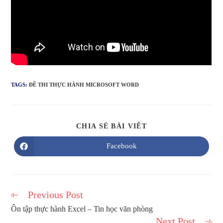
TAGS:
ĐỀ THI THỰC HÀNH MICROSOFT WORD
SHARE
CHIA SẺ BÀI VIẾT
THIS
CONTENT
Facebook
Opens
in
a
new
window
Previous Post
Read
more
Ôn tập thực hành Excel – Tin học văn phòng
articles
Next Post