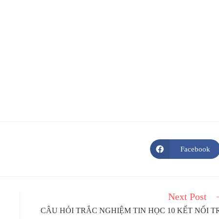
Facebook
Opens
in
a
new
window
Next Post
CÂU HỎI TRẮC NGHIỆM TIN HỌC 10 KẾT NỐI T