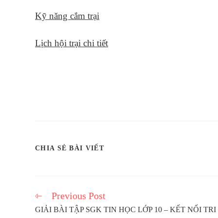
Kỹ năng cắm trại
Lịch hội trại chi tiết
SHARE
CHIA SẺ BÀI VIẾT
THIS
CONTENT
Previous Post
Read
more
GIẢI BÀI TẬP SGK TIN HỌC LỚP 10 – KẾT NỐI TRI
articles