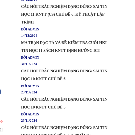
CÂU HỎI TRẮC NGHIỆM DẠNG ĐÚNG/ SAI TIN
HỌC 11 KNTT (CS) CHỦ ĐỀ 6. KỸ THUẬT LẬP
TRÌNH
BỞI ADMIN
14/12/2024
MA TRẬN ĐẶC TẢ VÀ ĐỀ KIỂM TRA CUỐI HKI
TIN HỌC 11 SÁCH KNTT ĐỊNH HƯỚNG ICT
BỞI ADMIN
30/11/2024
CÂU HỎI TRẮC NGHIỆM DẠNG ĐÚNG/ SAI TIN
HỌC 10 KNTT CHỦ ĐỀ 6
BỞI ADMIN
23/11/2024
CÂU HỎI TRẮC NGHIỆM DẠNG ĐÚNG/ SAI TIN
HỌC 10 KNTT CHỦ ĐỀ 5
BỞI ADMIN
23/11/2024
CÂU HỎI TRẮC NGHIỆM DẠNG ĐÚNG/ SAI TIN
RI