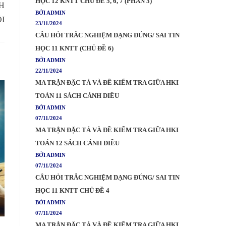
HỌC 12 KNTT CHỦ ĐỀ 5, 6, 7 (PHẦN 3)
NH
BỞI ADMIN
ỘI
23/11/2024
CÂU HỎI TRẮC NGHIỆM DẠNG ĐÚNG/ SAI TIN
HỌC 11 KNTT (CHỦ ĐỀ 6)
BỞI ADMIN
22/11/2024
MA TRẬN ĐẶC TẢ VÀ ĐỀ KIỂM TRA GIỮA HKI
TOÁN 11 SÁCH CÁNH DIỀU
BỞI ADMIN
07/11/2024
MA TRẬN ĐẶC TẢ VÀ ĐỀ KIỂM TRA GIỮA HKI
TOÁN 12 SÁCH CÁNH DIỀU
BỞI ADMIN
07/11/2024
CÂU HỎI TRẮC NGHIỆM DẠNG ĐÚNG/ SAI TIN
HỌC 11 KNTT CHỦ ĐỀ 4
BỞI ADMIN
07/11/2024
MA TRẬN ĐẶC TẢ VÀ ĐỀ KIỂM TRA GIỮA HKI