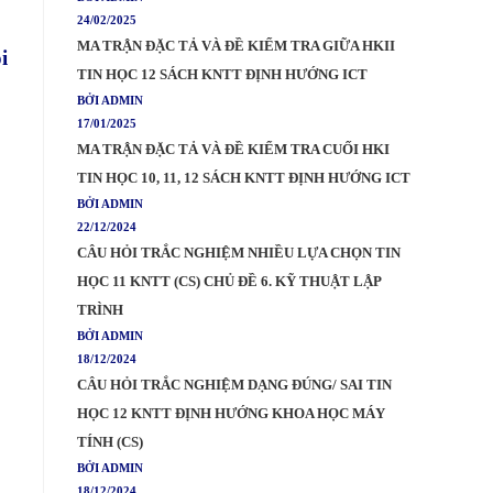
24/02/2025
MA TRẬN ĐẶC TẢ VÀ ĐỀ KIỂM TRA GIỮA HKII
i
TIN HỌC 12 SÁCH KNTT ĐỊNH HƯỚNG ICT
BỞI ADMIN
17/01/2025
MA TRẬN ĐẶC TẢ VÀ ĐỀ KIỂM TRA CUỐI HKI
TIN HỌC 10, 11, 12 SÁCH KNTT ĐỊNH HƯỚNG ICT
BỞI ADMIN
22/12/2024
CÂU HỎI TRẮC NGHIỆM NHIỀU LỰA CHỌN TIN
HỌC 11 KNTT (CS) CHỦ ĐỀ 6. KỸ THUẬT LẬP
TRÌNH
BỞI ADMIN
18/12/2024
CÂU HỎI TRẮC NGHIỆM DẠNG ĐÚNG/ SAI TIN
HỌC 12 KNTT ĐỊNH HƯỚNG KHOA HỌC MÁY
TÍNH (CS)
BỞI ADMIN
18/12/2024