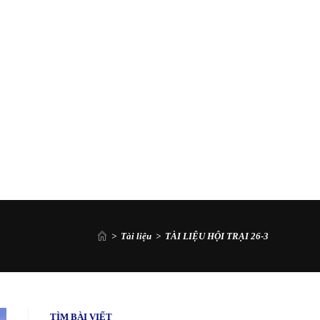
>
Tài liệu
>
TÀI LIỆU HỘI TRẠI 26-3
TÌM BÀI VIẾT