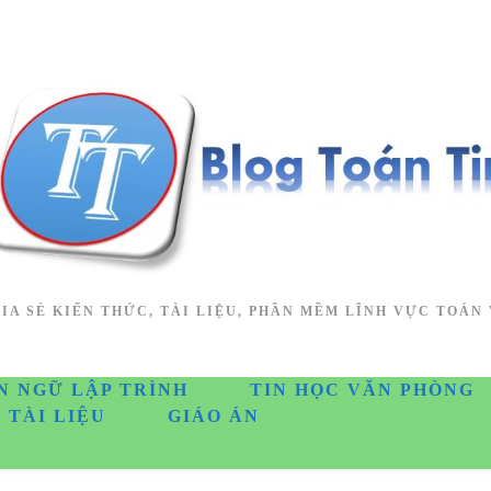
IA SẺ KIẾN THỨC, TÀI LIỆU, PHẦN MỀM LĨNH VỰC TOÁN 
N NGỮ LẬP TRÌNH
TIN HỌC VĂN PHÒNG
TÀI LIỆU
GIÁO ÁN