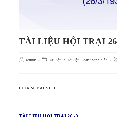
TÀI LIỆU HỘI TRẠI 26
Post
Post
Re
admin
Tài liệu
/
Tài liệu Đoàn thanh niên
author:
category:
ti
SHARE
CHIA SẺ BÀI VIẾT
THIS
CONTENT
TÀI LIỆU HỘI TRẠI 26 -3