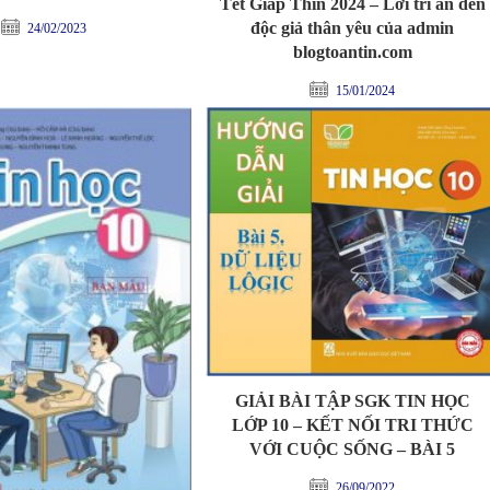
Tết Giáp Thìn 2024 – Lời tri ân đến
độc giả thân yêu của admin
24/02/2023
blogtoantin.com
15/01/2024
GIẢI BÀI TẬP SGK TIN HỌC
LỚP 10 – KẾT NỐI TRI THỨC
VỚI CUỘC SỐNG – BÀI 5
26/09/2022