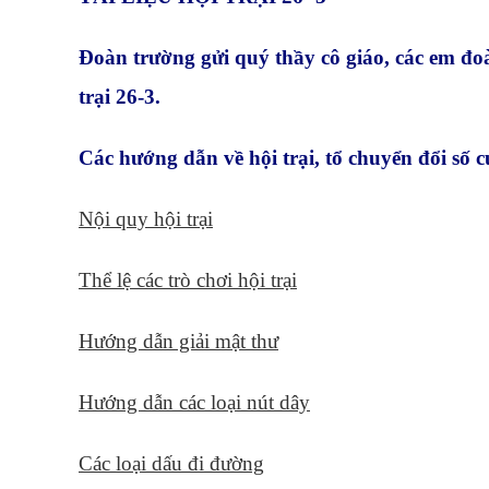
Đoàn trường gửi quý thầy cô giáo, các em đoà
trại 26-3.
Các hướng dẫn về hội trại, tổ chuyển đổi số c
Nội quy hội trại
Thể lệ các trò chơi hội trại
Hướng dẫn giải mật thư
Hướng dẫn các loại nút dây
Các loại dấu đi đường