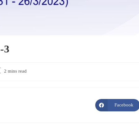
-3
ading
2 mins read
me:
Facebook
Opens
in
a
new
window