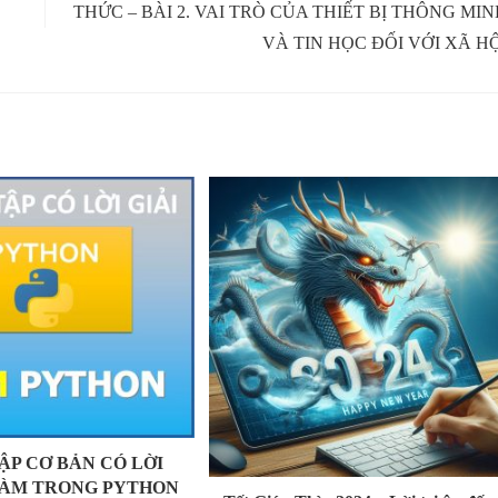
THỨC – BÀI 2. VAI TRÒ CỦA THIẾT BỊ THÔNG MI
VÀ TIN HỌC ĐỐI VỚI XÃ H
TẬP CƠ BẢN CÓ LỜI
 HÀM TRONG PYTHON