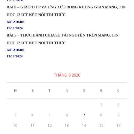
17/10/2024
BÀI 6 – GIAO TIẾP VÀ ỨNG XỬ TRONG KHÔNG GIAN MẠNG, TIN
HỌC 12 ICT KẾT NỐI TRI THỨC
BỞI ADMIN
17/10/2024
BÀI 5 – THỰC HÀNH CHIA SẺ TÀI NGUYÊN TRÊN MẠNG, TIN
HỌC 12 ICT KẾT NỐI TRI THỨC
BỞI ADMIN
13/10/2024
THÁNG 8 2026
H
B
T
N
S
B
C
1
2
3
4
5
6
7
8
9
10
11
12
13
14
15
16