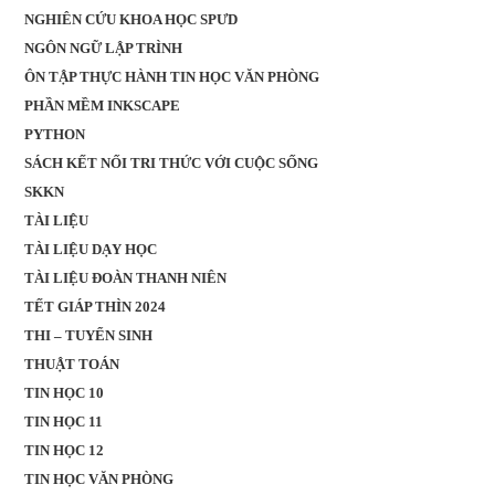
NGHIÊN CỨU KHOA HỌC SPƯD
NGÔN NGỮ LẬP TRÌNH
ÔN TẬP THỰC HÀNH TIN HỌC VĂN PHÒNG
PHẦN MỀM INKSCAPE
PYTHON
SÁCH KẾT NỐI TRI THỨC VỚI CUỘC SỐNG
SKKN
TÀI LIỆU
TÀI LIỆU DẠY HỌC
TÀI LIỆU ĐOÀN THANH NIÊN
TẾT GIÁP THÌN 2024
THI – TUYỂN SINH
THUẬT TOÁN
TIN HỌC 10
TIN HỌC 11
TIN HỌC 12
TIN HỌC VĂN PHÒNG