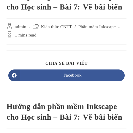
cho Học sinh – Bài 7: Vẽ bãi biển
Post
Post
admin
Kiến thức CNTT
/
Phần mềm Inkscape
author:
category:
Reading
1 mins read
time:
SHARE
CHIA SẺ BÀI VIẾT
THIS
CONTENT
Facebook
Opens
in
a
new
window
Hướng dẫn phần mềm Inkscape
cho Học sinh – Bài 7: Vẽ bãi biển