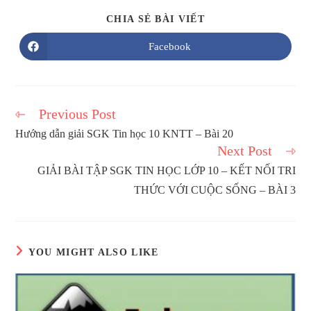
SHARE
CHIA SẺ BÀI VIẾT
THIS
CONTENT
Facebook
Opens
in
a
new
window
Previous Post
Read
more
Hướng dẫn giải SGK Tin học 10 KNTT – Bài 20
articles
Next Post
GIẢI BÀI TẬP SGK TIN HỌC LỚP 10 – KẾT NỐI TRI
THỨC VỚI CUỘC SỐNG – BÀI 3
YOU MIGHT ALSO LIKE