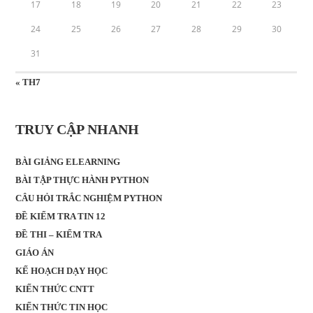
17
18
19
20
21
22
23
24
25
26
27
28
29
30
31
« TH7
TRUY CẬP NHANH
BÀI GIẢNG ELEARNING
BÀI TẬP THỰC HÀNH PYTHON
CÂU HỎI TRẮC NGHIỆM PYTHON
ĐỀ KIỂM TRA TIN 12
ĐỀ THI – KIỂM TRA
GIÁO ÁN
KẾ HOẠCH DẠY HỌC
KIẾN THỨC CNTT
KIẾN THỨC TIN HỌC