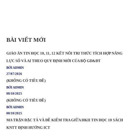
BÀI VIẾT MỚI
GIÁO ÁN TIN HỌC 10, 11, 12 KẾT NỐI TRI THỨC TÍCH HỢP NĂNG
LỰC SỐ VÀ AI THEO QUY ĐỊNH MỚI CỦA BỘ GD&ĐT
BỞI ADMIN
27/07/2026
(KHÔNG CÓ TIÊU ĐỀ)
BỞI ADMIN
08/10/2025
(KHÔNG CÓ TIÊU ĐỀ)
BỞI ADMIN
08/10/2025
MA TRẬN ĐẶC TẢ VÀ ĐỀ KIỂM TRA GIỮA HKII TIN HỌC 10 SÁCH
KNTT ĐỊNH HƯỚNG ICT