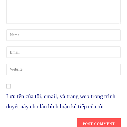
Enter
your
name
Enter
or
your
username
email
Enter
to
address
your
comment
to
website
comment
URL
Lưu tên của tôi, email, và trang web trong trình
(optional)
duyệt này cho lần bình luận kế tiếp của tôi.