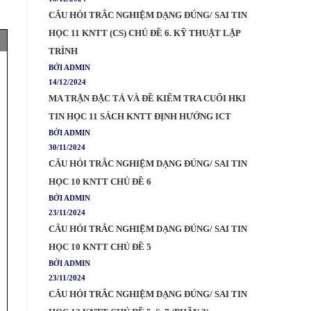
CÂU HỎI TRẮC NGHIỆM DẠNG ĐÚNG/ SAI TIN
HỌC 11 KNTT (CS) CHỦ ĐỀ 6. KỸ THUẬT LẬP
TRÌNH
BỞI ADMIN
14/12/2024
MA TRẬN ĐẶC TẢ VÀ ĐỀ KIỂM TRA CUỐI HKI
TIN HỌC 11 SÁCH KNTT ĐỊNH HƯỚNG ICT
BỞI ADMIN
30/11/2024
CÂU HỎI TRẮC NGHIỆM DẠNG ĐÚNG/ SAI TIN
HỌC 10 KNTT CHỦ ĐỀ 6
BỞI ADMIN
23/11/2024
CÂU HỎI TRẮC NGHIỆM DẠNG ĐÚNG/ SAI TIN
HỌC 10 KNTT CHỦ ĐỀ 5
BỞI ADMIN
23/11/2024
CÂU HỎI TRẮC NGHIỆM DẠNG ĐÚNG/ SAI TIN