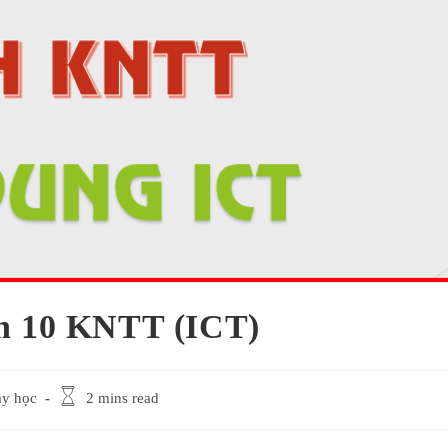
in 10 KNTT (ICT)
Reading
ạy học
2 mins read
time: