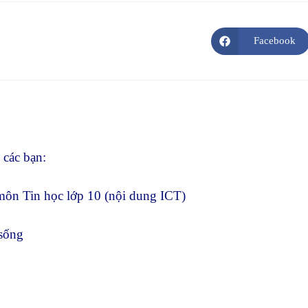
Facebook
Opens
in
a
new
window
 các bạn:
 môn Tin học lớp 10 (nội dung ICT)
 sống