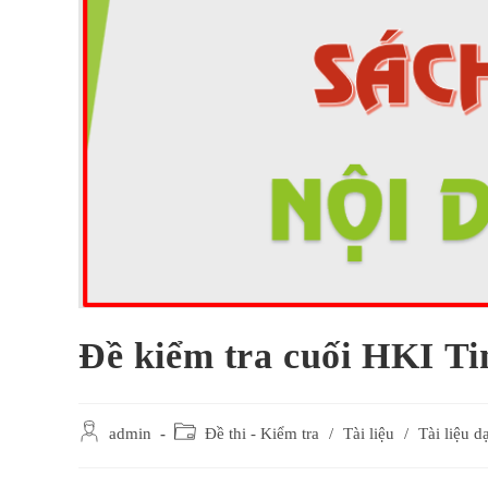
Đề kiểm tra cuối HKI T
Post
Post
admin
Đề thi - Kiểm tra
/
Tài liệu
/
Tài liệu d
author:
category: