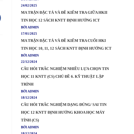
24/02/2025
MA TRẬN ĐẶC TẢ VÀ ĐỀ KIỂM TRA GIỮA HKII
TIN HỌC 12 SÁCH KNTT ĐỊNH HƯỚNG ICT
BỞI ADMIN
17/01/2025
MA TRẬN ĐẶC TẢ VÀ ĐỀ KIỂM TRA CUỐI HKI
TIN HỌC 10, 11, 12 SÁCH KNTT ĐỊNH HƯỚNG ICT
BỞI ADMIN
22/12/2024
CÂU HỎI TRẮC NGHIỆM NHIỀU LỰA CHỌN TIN
HỌC 11 KNTT (CS) CHỦ ĐỀ 6. KỸ THUẬT LẬP
TRÌNH
BỞI ADMIN
18/12/2024
CÂU HỎI TRẮC NGHIỆM DẠNG ĐÚNG/ SAI TIN
HỌC 12 KNTT ĐỊNH HƯỚNG KHOA HỌC MÁY
TÍNH (CS)
BỞI ADMIN
18/12/2024