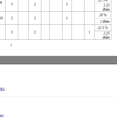
 đó
au: