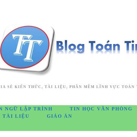
IA SẺ KIẾN THỨC, TÀI LIỆU, PHẦN MỀM LĨNH VỰC TOÁN 
N NGỮ LẬP TRÌNH
TIN HỌC VĂN PHÒNG
TÀI LIỆU
GIÁO ÁN