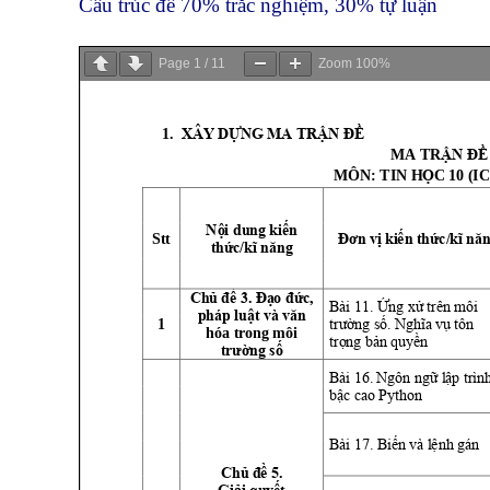
Cấu trúc đề 70% trắc nghiệm, 30% tự luận
Page
1
/
11
Zoom
100%