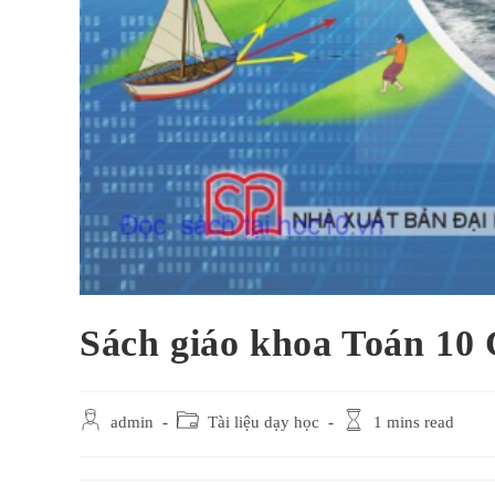
Sách giáo khoa Toán 10
Post
Post
Reading
admin
Tài liệu dạy học
1 mins read
author:
category:
time: