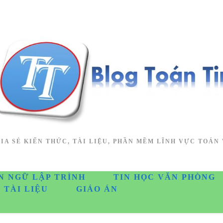
IA SẺ KIẾN THỨC, TÀI LIỆU, PHẦN MỀM LĨNH VỰC TOÁN 
N NGỮ LẬP TRÌNH
TIN HỌC VĂN PHÒNG
TÀI LIỆU
GIÁO ÁN