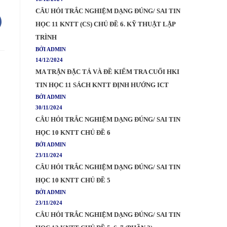
CÂU HỎI TRẮC NGHIỆM DẠNG ĐÚNG/ SAI TIN
HỌC 11 KNTT (CS) CHỦ ĐỀ 6. KỸ THUẬT LẬP
TRÌNH
BỞI ADMIN
14/12/2024
MA TRẬN ĐẶC TẢ VÀ ĐỀ KIỂM TRA CUỐI HKI
TIN HỌC 11 SÁCH KNTT ĐỊNH HƯỚNG ICT
BỞI ADMIN
30/11/2024
CÂU HỎI TRẮC NGHIỆM DẠNG ĐÚNG/ SAI TIN
HỌC 10 KNTT CHỦ ĐỀ 6
BỞI ADMIN
23/11/2024
CÂU HỎI TRẮC NGHIỆM DẠNG ĐÚNG/ SAI TIN
HỌC 10 KNTT CHỦ ĐỀ 5
BỞI ADMIN
23/11/2024
CÂU HỎI TRẮC NGHIỆM DẠNG ĐÚNG/ SAI TIN