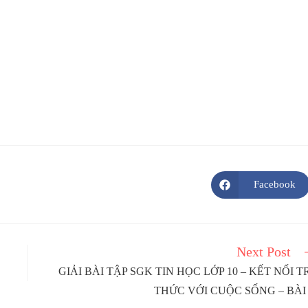
Facebook
Opens
in
a
new
window
Next Post
GIẢI BÀI TẬP SGK TIN HỌC LỚP 10 – KẾT NỐI T
THỨC VỚI CUỘC SỐNG – BÀI