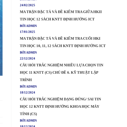
24/02/2025
MA TRẬN ĐẶC TẢ VÀ ĐỀ KIỂM TRA GIỮA HKII
TIN HỌC 12 SÁCH KNTT ĐỊNH HƯỚNG ICT
BỞI ADMIN
17/01/2025
MA TRẬN ĐẶC TẢ VÀ ĐỀ KIỂM TRA CUỐI HKI
TIN HỌC 10, 11, 12 SÁCH KNTT ĐỊNH HƯỚNG ICT
BỞI ADMIN
22/12/2024
CÂU HỎI TRẮC NGHIỆM NHIỀU LỰA CHỌN TIN
HỌC 11 KNTT (CS) CHỦ ĐỀ 6. KỸ THUẬT LẬP
TRÌNH
BỞI ADMIN
18/12/2024
CÂU HỎI TRẮC NGHIỆM DẠNG ĐÚNG/ SAI TIN
HỌC 12 KNTT ĐỊNH HƯỚNG KHOA HỌC MÁY
TÍNH (CS)
BỞI ADMIN
18/12/2024