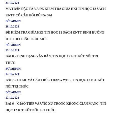
21/10/2024
MA TRẬN ĐẶC TẢ VÀ ĐỀ KIỂM TRA GIỮA HKI TIN HỌC 12 SÁCH
KNTT CÓ CÂU HỎI ĐÚNG/ SAI
BỞI ADMIN
20/10/2024
ĐỀ KIỂM TRA GIỮA HKI TIN HỌC 12 SÁCH KNTT ĐỊNH HƯỚNG
ICT THEO CẤU TRÚC MỚI
BỞI ADMIN
17/10/2024
BÀI 8 – ĐỊNH DẠNG VĂN BẢN, TIN HỌC 12 ICT KẾT NỐI TRI
THỨC
BỞI ADMIN
17/10/2024
BÀI 7 – HTML VÀ CẤU TRÚC TRANG WEB, TIN HỌC 12 ICT KẾT
NỐI TRI THỨC
BỞI ADMIN
17/10/2024
BÀI 6 – GIAO TIẾP VÀ ỨNG XỬ TRONG KHÔNG GIAN MẠNG, TIN
HỌC 12 ICT KẾT NỐI TRI THỨC