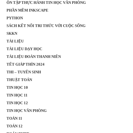
ÔN TẬP THỰC HÀNH TIN HỌC VĂN PHÒNG
PHẦN MỀM INKSCAPE
PYTHON
SÁCH KẾT NỐI TRI THỨC VỚI CUỘC SỐNG
SKKN
TÀI LIỆU
TÀI LIỆU DẠY HỌC
TÀI LIỆU ĐOÀN THANH NIÊN
TẾT GIÁP THÌN 2024
THI – TUYỂN SINH
THUẬT TOÁN
TIN HỌC 10
TIN HỌC 11
TIN HỌC 12
TIN HỌC VĂN PHÒNG
TOÁN 11
TOÁN 12