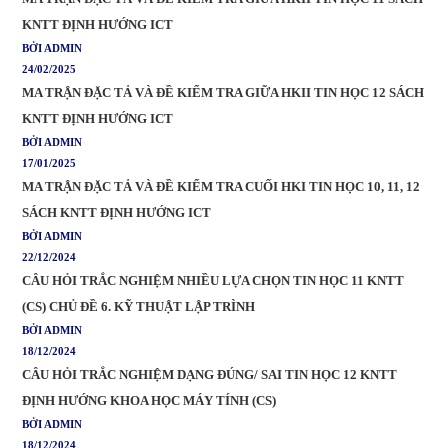
KNTT ĐỊNH HƯỚNG ICT
BỞI ADMIN
24/02/2025
MA TRẬN ĐẶC TẢ VÀ ĐỀ KIỂM TRA GIỮA HKII TIN HỌC 12 SÁCH
KNTT ĐỊNH HƯỚNG ICT
BỞI ADMIN
17/01/2025
MA TRẬN ĐẶC TẢ VÀ ĐỀ KIỂM TRA CUỐI HKI TIN HỌC 10, 11, 12
SÁCH KNTT ĐỊNH HƯỚNG ICT
BỞI ADMIN
22/12/2024
CÂU HỎI TRẮC NGHIỆM NHIỀU LỰA CHỌN TIN HỌC 11 KNTT
(CS) CHỦ ĐỀ 6. KỸ THUẬT LẬP TRÌNH
BỞI ADMIN
18/12/2024
CÂU HỎI TRẮC NGHIỆM DẠNG ĐÚNG/ SAI TIN HỌC 12 KNTT
ĐỊNH HƯỚNG KHOA HỌC MÁY TÍNH (CS)
BỞI ADMIN
18/12/2024