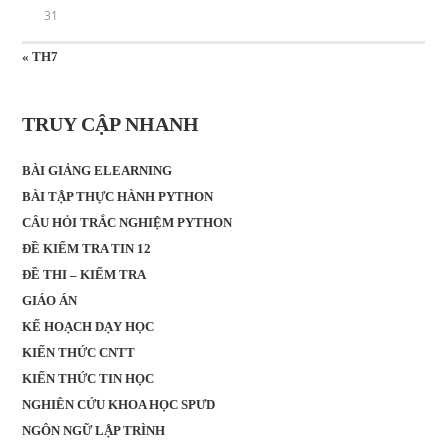
31
« TH7
TRUY CẬP NHANH
BÀI GIẢNG ELEARNING
BÀI TẬP THỰC HÀNH PYTHON
CÂU HỎI TRẮC NGHIỆM PYTHON
ĐỀ KIỂM TRA TIN 12
ĐỀ THI – KIỂM TRA
GIÁO ÁN
KẾ HOẠCH DẠY HỌC
KIẾN THỨC CNTT
KIẾN THỨC TIN HỌC
NGHIÊN CỨU KHOA HỌC SPƯD
NGÔN NGỮ LẬP TRÌNH