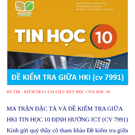
ĐỀ THI - KIỂM TRA
/
TÀI LIỆU DẠY HỌC
/
TIN HỌC 10
MA TRẬN ĐẶC TẢ VÀ ĐỀ KIỂM TRA GIỮA
HKI TIN HỌC 10 ĐỊNH HƯỚNG ICT (CV 7991)
Kính gửi quý thầy cô tham khảo Đề kiểm tra giữa