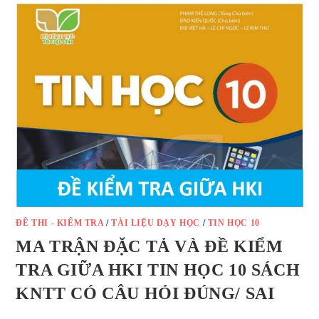
ĐỀ THI - KIỂM TRA
/
TÀI LIỆU DẠY HỌC
/
TIN HỌC 10
MA TRẬN ĐẶC TẢ VÀ ĐỀ KIỂM
TRA GIỮA HKI TIN HỌC 10 SÁCH
KNTT CÓ CÂU HỎI ĐÚNG/ SAI