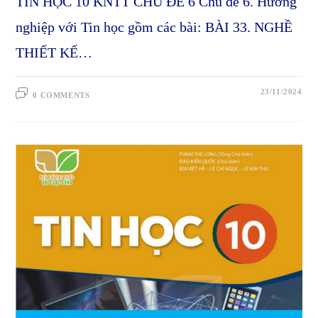
TIN HỌC 10 KNTT CHỦ ĐỀ 6 Chủ đề 6. Hướng
nghiệp với Tin học gồm các bài: BÀI 33. NGHỀ
THIẾT KẾ…
23/11/2024
0 COMMENTS