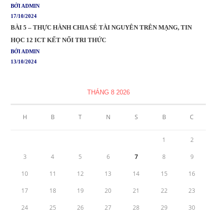
BỞI ADMIN
17/10/2024
BÀI 5 – THỰC HÀNH CHIA SẺ TÀI NGUYÊN TRÊN MẠNG, TIN
HỌC 12 ICT KẾT NỐI TRI THỨC
BỞI ADMIN
13/10/2024
THÁNG 8 2026
H
B
T
N
S
B
C
1
2
3
4
5
6
7
8
9
10
11
12
13
14
15
16
17
18
19
20
21
22
23
24
25
26
27
28
29
30