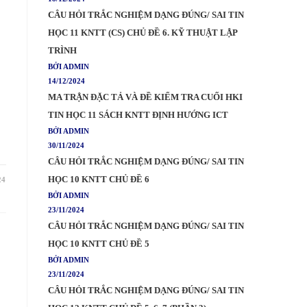
CÂU HỎI TRẮC NGHIỆM DẠNG ĐÚNG/ SAI TIN
HỌC 11 KNTT (CS) CHỦ ĐỀ 6. KỸ THUẬT LẬP
TRÌNH
BỞI ADMIN
14/12/2024
MA TRẬN ĐẶC TẢ VÀ ĐỀ KIỂM TRA CUỐI HKI
TIN HỌC 11 SÁCH KNTT ĐỊNH HƯỚNG ICT
BỞI ADMIN
30/11/2024
CÂU HỎI TRẮC NGHIỆM DẠNG ĐÚNG/ SAI TIN
HỌC 10 KNTT CHỦ ĐỀ 6
24
BỞI ADMIN
23/11/2024
CÂU HỎI TRẮC NGHIỆM DẠNG ĐÚNG/ SAI TIN
HỌC 10 KNTT CHỦ ĐỀ 5
BỞI ADMIN
23/11/2024
CÂU HỎI TRẮC NGHIỆM DẠNG ĐÚNG/ SAI TIN