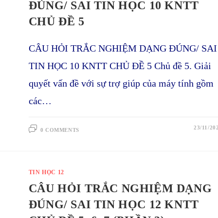
ĐÚNG/ SAI TIN HỌC 10 KNTT
CHỦ ĐỀ 5
CÂU HỎI TRẮC NGHIỆM DẠNG ĐÚNG/ SAI
TIN HỌC 10 KNTT CHỦ ĐỀ 5 Chủ đề 5. Giải
quyết vấn đề với sự trợ giúp của máy tính gồm
các…
23/11/20
0 COMMENTS
TIN HỌC 12
CÂU HỎI TRẮC NGHIỆM DẠNG
ĐÚNG/ SAI TIN HỌC 12 KNTT