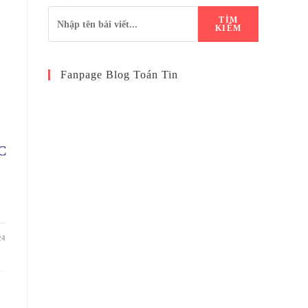
TÌM
KIẾM
Fanpage Blog Toán Tin
C
24