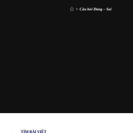
>
Câu hỏi Đúng – Sai
TÌM BÀI VIẾT