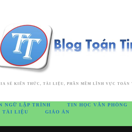
IA SẺ KIẾN THỨC, TÀI LIỆU, PHẦN MỀM LĨNH VỰC TOÁN 
N NGỮ LẬP TRÌNH
TIN HỌC VĂN PHÒNG
TÀI LIỆU
GIÁO ÁN