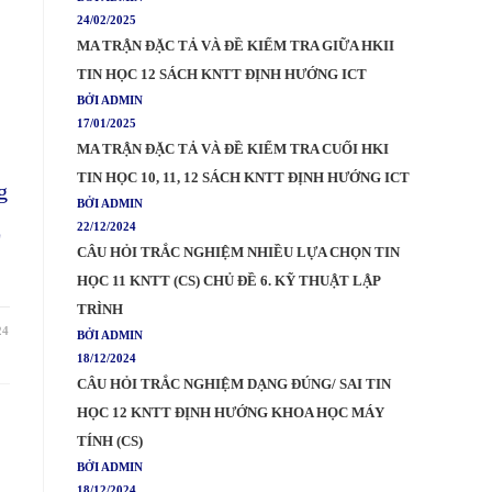
24/02/2025
MA TRẬN ĐẶC TẢ VÀ ĐỀ KIỂM TRA GIỮA HKII
TIN HỌC 12 SÁCH KNTT ĐỊNH HƯỚNG ICT
BỞI ADMIN
17/01/2025
MA TRẬN ĐẶC TẢ VÀ ĐỀ KIỂM TRA CUỐI HKI
TIN HỌC 10, 11, 12 SÁCH KNTT ĐỊNH HƯỚNG ICT
g
BỞI ADMIN
Ề
22/12/2024
CÂU HỎI TRẮC NGHIỆM NHIỀU LỰA CHỌN TIN
HỌC 11 KNTT (CS) CHỦ ĐỀ 6. KỸ THUẬT LẬP
TRÌNH
24
BỞI ADMIN
18/12/2024
CÂU HỎI TRẮC NGHIỆM DẠNG ĐÚNG/ SAI TIN
HỌC 12 KNTT ĐỊNH HƯỚNG KHOA HỌC MÁY
TÍNH (CS)
BỞI ADMIN
18/12/2024