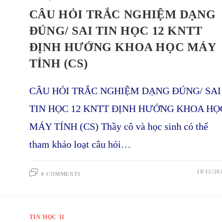
CÂU HỎI TRẮC NGHIỆM DẠNG
ĐÚNG/ SAI TIN HỌC 12 KNTT
ĐỊNH HƯỚNG KHOA HỌC MÁY
TÍNH (CS)
CÂU HỎI TRẮC NGHIỆM DẠNG ĐÚNG/ SAI
TIN HỌC 12 KNTT ĐỊNH HƯỚNG KHOA HỌ
MÁY TÍNH (CS) Thầy cô và học sinh có thể
tham khảo loạt câu hỏi…
18/12/20
0 COMMENTS
TIN HỌC 11