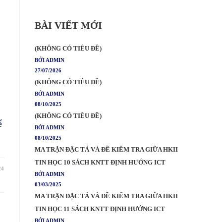
BÀI VIẾT MỚI
(KHÔNG CÓ TIÊU ĐỀ)
BỞI ADMIN
27/07/2026
(KHÔNG CÓ TIÊU ĐỀ)
BỞI ADMIN
08/10/2025
(KHÔNG CÓ TIÊU ĐỀ)
ể
BỞI ADMIN
08/10/2025
MA TRẬN ĐẶC TẢ VÀ ĐỀ KIỂM TRA GIỮA HKII
TIN HỌC 10 SÁCH KNTT ĐỊNH HƯỚNG ICT
24
BỞI ADMIN
03/03/2025
MA TRẬN ĐẶC TẢ VÀ ĐỀ KIỂM TRA GIỮA HKII
TIN HỌC 11 SÁCH KNTT ĐỊNH HƯỚNG ICT
BỞI ADMIN