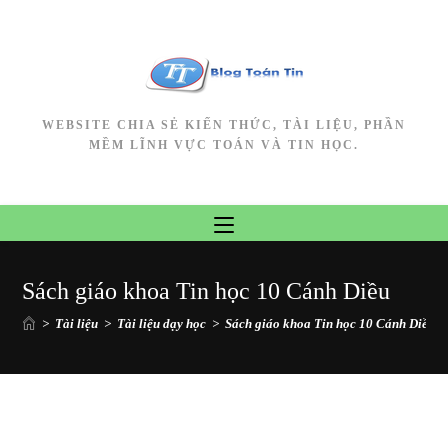
Skip
to
content
WEBSITE CHIA SẺ KIẾN THỨC, TÀI LIỆU, PHẦN
MỀM LĨNH VỰC TOÁN VÀ TIN HỌC.
Sách giáo khoa Tin học 10 Cánh Diều
>
Tài liệu
>
Tài liệu dạy học
>
Sách giáo khoa Tin học 10 Cánh Diều