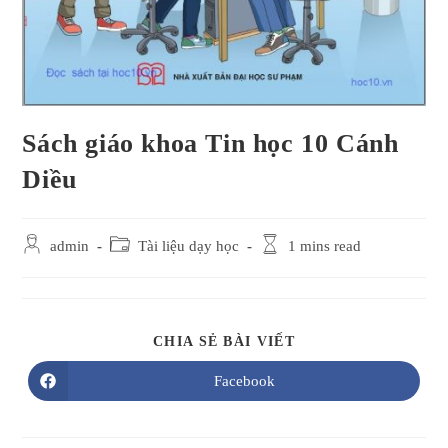
Sách giáo khoa Tin học 10 Cánh
Diều
Post
Post
Reading
admin
Tài liệu dạy học
1 mins read
author:
category:
time:
SHARE
CHIA SẺ BÀI VIẾT
THIS
CONTENT
Facebook
Opens
in
a
new
window