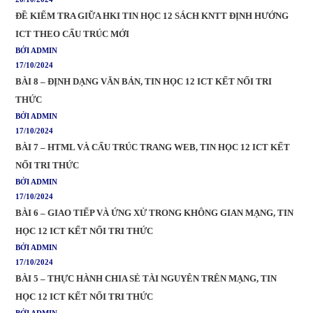
ĐỀ KIỂM TRA GIỮA HKI TIN HỌC 12 SÁCH KNTT ĐỊNH HƯỚNG
ICT THEO CẤU TRÚC MỚI
BỞI ADMIN
17/10/2024
BÀI 8 – ĐỊNH DẠNG VĂN BẢN, TIN HỌC 12 ICT KẾT NỐI TRI
THỨC
BỞI ADMIN
17/10/2024
BÀI 7 – HTML VÀ CẤU TRÚC TRANG WEB, TIN HỌC 12 ICT KẾT
NỐI TRI THỨC
BỞI ADMIN
17/10/2024
BÀI 6 – GIAO TIẾP VÀ ỨNG XỬ TRONG KHÔNG GIAN MẠNG, TIN
HỌC 12 ICT KẾT NỐI TRI THỨC
BỞI ADMIN
17/10/2024
BÀI 5 – THỰC HÀNH CHIA SẺ TÀI NGUYÊN TRÊN MẠNG, TIN
HỌC 12 ICT KẾT NỐI TRI THỨC