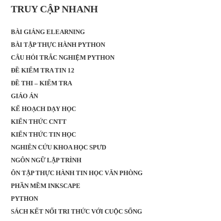
TRUY CẬP NHANH
BÀI GIẢNG ELEARNING
BÀI TẬP THỰC HÀNH PYTHON
CÂU HỎI TRẮC NGHIỆM PYTHON
ĐỀ KIỂM TRA TIN 12
ĐỀ THI – KIỂM TRA
GIÁO ÁN
KẾ HOẠCH DẠY HỌC
KIẾN THỨC CNTT
KIẾN THỨC TIN HỌC
NGHIÊN CỨU KHOA HỌC SPƯD
NGÔN NGỮ LẬP TRÌNH
ÔN TẬP THỰC HÀNH TIN HỌC VĂN PHÒNG
PHẦN MỀM INKSCAPE
PYTHON
SÁCH KẾT NỐI TRI THỨC VỚI CUỘC SỐNG