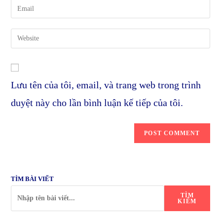
Enter
or
your
username
email
Enter
to
address
your
comment
to
website
comment
URL
Lưu tên của tôi, email, và trang web trong trình
(optional)
duyệt này cho lần bình luận kế tiếp của tôi.
TÌM BÀI VIẾT
TÌM
KIẾM