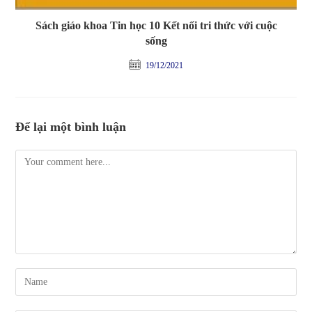
Sách giáo khoa Tin học 10 Kết nối tri thức với cuộc
sống
19/12/2021
Để lại một bình luận
Comment
Enter
your
name