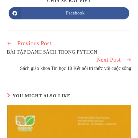
SHARE
CHIA SẺ BÀI VIẾT
THIS
CONTENT
Facebook
Opens
in
a
new
window
Previous Post
Read
more
BÀI TẬP DANH SÁCH TRONG PYTHON
articles
Next Post
Sách giáo khoa Tin học 10 Kết nối tri thức với cuộc sống
YOU MIGHT ALSO LIKE