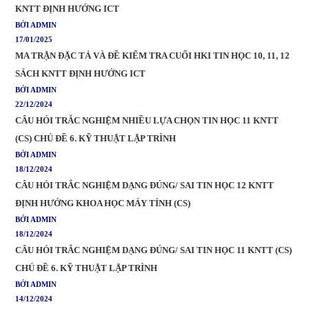
KNTT ĐỊNH HƯỚNG ICT
BỞI ADMIN
17/01/2025
MA TRẬN ĐẶC TẢ VÀ ĐỀ KIỂM TRA CUỐI HKI TIN HỌC 10, 11, 12
SÁCH KNTT ĐỊNH HƯỚNG ICT
BỞI ADMIN
22/12/2024
CÂU HỎI TRẮC NGHIỆM NHIỀU LỰA CHỌN TIN HỌC 11 KNTT
(CS) CHỦ ĐỀ 6. KỸ THUẬT LẬP TRÌNH
BỞI ADMIN
18/12/2024
CÂU HỎI TRẮC NGHIỆM DẠNG ĐÚNG/ SAI TIN HỌC 12 KNTT
ĐỊNH HƯỚNG KHOA HỌC MÁY TÍNH (CS)
BỞI ADMIN
18/12/2024
CÂU HỎI TRẮC NGHIỆM DẠNG ĐÚNG/ SAI TIN HỌC 11 KNTT (CS)
CHỦ ĐỀ 6. KỸ THUẬT LẬP TRÌNH
BỞI ADMIN
14/12/2024