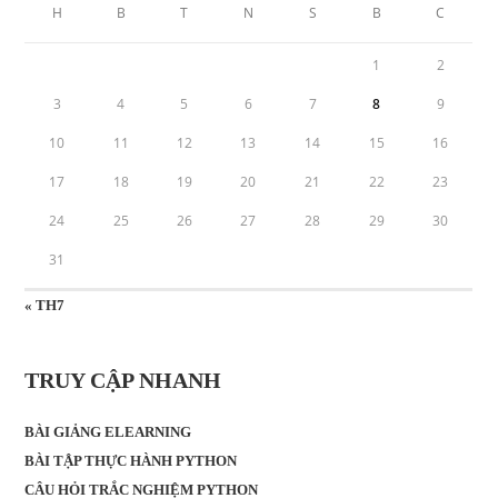
H
B
T
N
S
B
C
1
2
3
4
5
6
7
8
9
10
11
12
13
14
15
16
17
18
19
20
21
22
23
24
25
26
27
28
29
30
31
« TH7
TRUY CẬP NHANH
BÀI GIẢNG ELEARNING
BÀI TẬP THỰC HÀNH PYTHON
CÂU HỎI TRẮC NGHIỆM PYTHON