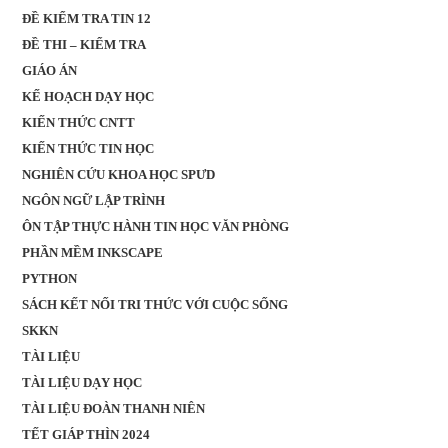
ĐỀ KIỂM TRA TIN 12
ĐỀ THI – KIỂM TRA
GIÁO ÁN
KẾ HOẠCH DẠY HỌC
KIẾN THỨC CNTT
KIẾN THỨC TIN HỌC
NGHIÊN CỨU KHOA HỌC SPƯD
NGÔN NGỮ LẬP TRÌNH
ÔN TẬP THỰC HÀNH TIN HỌC VĂN PHÒNG
PHẦN MỀM INKSCAPE
PYTHON
SÁCH KẾT NỐI TRI THỨC VỚI CUỘC SỐNG
SKKN
TÀI LIỆU
TÀI LIỆU DẠY HỌC
TÀI LIỆU ĐOÀN THANH NIÊN
TẾT GIÁP THÌN 2024