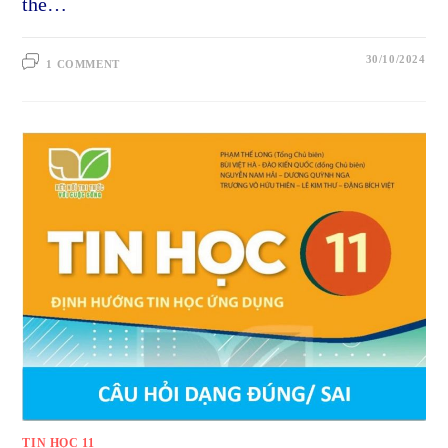
thể…
30/10/2024
1 COMMENT
TIN HỌC 11