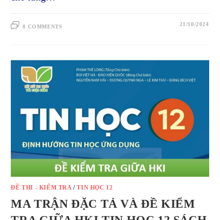
21/10/2024
0 COMMENTS
ĐỀ THI - KIỂM TRA
/
TIN HỌC 12
MA TRẬN ĐẶC TẢ VÀ ĐỀ KIỂM