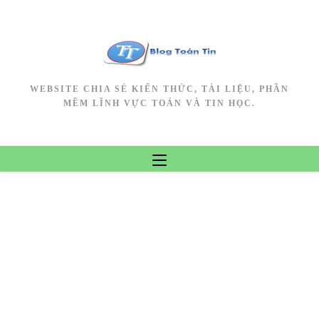
Skip
to
content
WEBSITE CHIA SẺ KIẾN THỨC, TÀI LIỆU, PHẦN
MỀM LĨNH VỰC TOÁN VÀ TIN HỌC.