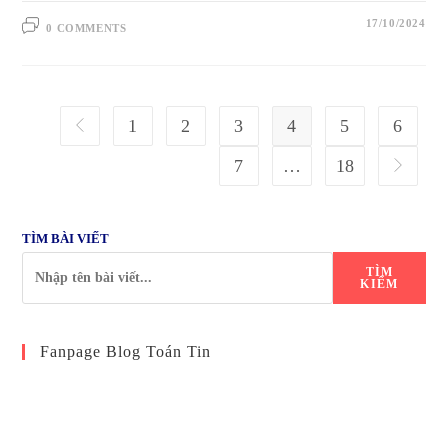
17/10/2024
0 COMMENTS
1
2
3
4
5
6
Go to the previous page
7
…
18
Go to the
TÌM BÀI VIẾT
TÌM
KIẾM
Fanpage Blog Toán Tin