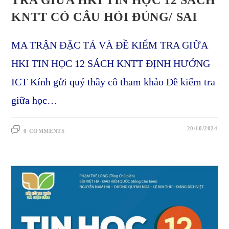
TRA GIỮA HKI TIN HỌC 12 SÁCH
KNTT CÓ CÂU HỎI ĐÚNG/ SAI
MA TRẬN ĐẶC TẢ VÀ ĐỀ KIỂM TRA GIỮA
HKI TIN HỌC 12 SÁCH KNTT ĐỊNH HƯỚNG
ICT Kính gửi quý thầy cô tham khảo Đề kiểm tra
giữa học…
20/10/2024
0 COMMENTS